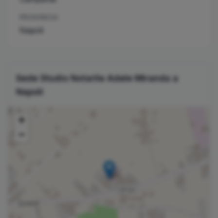
PROVINCIA
Napoli
Sede Studio Notarile
Adele
Miranda
a
Napoli
+
−