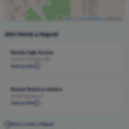
Leaflet
|
©
OpenStreetMap
contributors
Altri Notai a
Napoli
Notaio
Egle
Acone
Via A. Scarlatti, 105
Vedi profilo
Notaio
Roberto
Altiero
Via Depretis, 5
Vedi profilo
Elenco notai a
Napoli