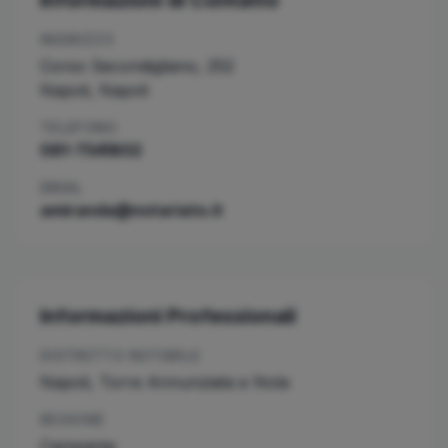
Informazioni di Contatto
INDIRIZZO
Corso Secondigliano, 252
Napoli
,
Napoli
TELEFONO
081-7541802
EMAIL
amiranda@notariato.it
Informazioni Professionali
DISTRETTO NOTARILE
Napoli, Torre Annunziata e Nola
REGIONE
Campania