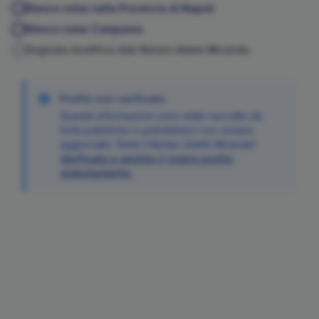
Elenco notai nella Provincia di
Napoli
Elenco notai
Campania
Segnala modifica dati Notaio
Adele
Miranda
Profilo non verificato
Queste informazioni sono state raccolte da
fonti pubbliche e potrebbero non essere
aggiornate. Siete il Notaio
Adele
Miranda
?
Verificate e gestite il vostro profilo
gratuitamente.