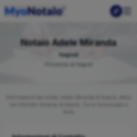
Notaio
Adele
Miranda
Napoli
Provincia di
Napoli
Informazioni del notaio
Adele
Miranda
di
Napoli
, attivo
nel Distretto Notarile di
Napoli, Torre Annunziata e
Nola