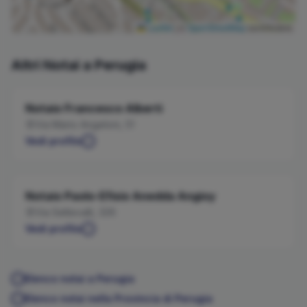
Leaflet
|
©
OpenStreetMap
contributors
Altri Notai a
Perugia
Notaio
Francesco
Alberti
Via Mario Angeloni, 51
Vedi profilo
Notaio
Paolo-Efisio
Anedda Angioy
Via Settevalli, 326
Vedi profilo
Elenco notai a
Perugia
Elenco notai nella Provincia di
Perugia