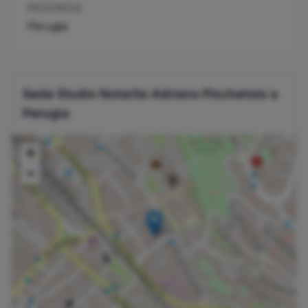
PROVINCIA
Perugia
Sede Studio Notarile
Adriano
Pischetola
a
Perugia
+
−