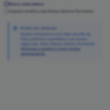
Elenco notai
Umbria
Segnala modifica dati Notaio
Adriano
Pischetola
Profilo non verificato
Queste informazioni sono state raccolte da
fonti pubbliche e potrebbero non essere
aggiornate. Siete il Notaio
Adriano
Pischetola
?
Verificate e gestite il vostro profilo
gratuitamente.