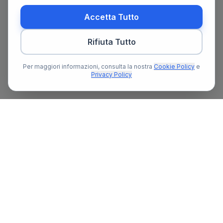
Accetta Tutto
Rifiuta Tutto
Per maggiori informazioni, consulta la nostra
Cookie Policy
e
Privacy Policy
Il primo portale notarile in Italia con un assistente AI gratuito
che ti guida nella ricerca del notaio e nella preparazione delle
pratiche notarili.