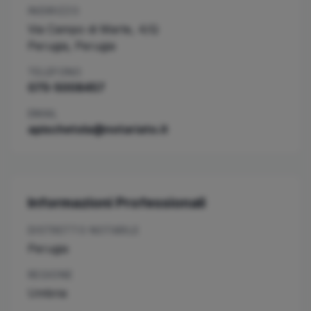
INDIRIZZO
Via Campo di Marte, 4/Q
Perugia
,
Perugia
TELEFONO
075-5008457
EMAIL
apischetola@notariato.it
Informazioni Professionali
DISTRETTO NOTARILE
Perugia
REGIONE
Umbria