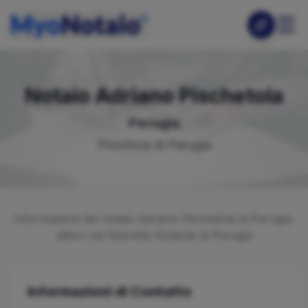
Notaio
Adriano
Pischetola
Perugia
Provincia di
Perugia
Informazioni del notaio
Adriano
Pischetola
di
Perugia
,
attivo nel Distretto Notarile di
Perugia
Informazioni di Contatto