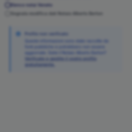
Elenco notai
Veneto
Segnala modifica dati Notaio
Alberto
Berton
Profilo non verificato
Queste informazioni sono state raccolte da
fonti pubbliche e potrebbero non essere
aggiornate. Siete il Notaio
Alberto
Berton
?
Verificate e gestite il vostro profilo
gratuitamente.