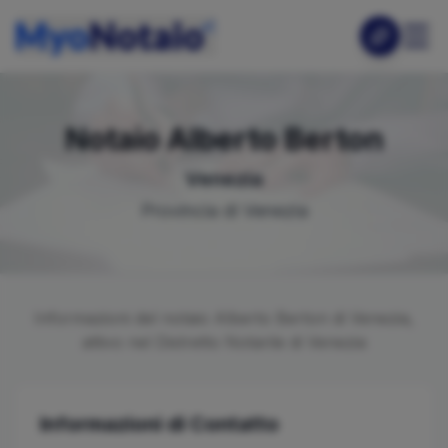
Notaio
Alberto
Berton
Venezia
Provincia di
Venezia
Informazioni del notaio
Alberto
Berton
di
Venezia
,
attivo nel Distretto Notarile di
Venezia
Informazioni di Contatto