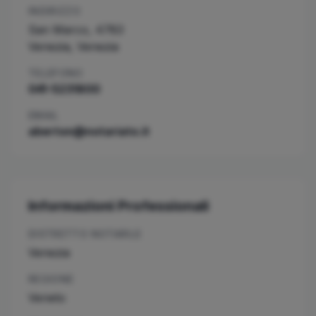
INDIRIZZO
San Marco, 4783
Venezia
,
Venezia
TELEFONO
041-5231800
EMAIL
aberton@notariato.it
Informazioni Professionali
DISTRETTO NOTARILE
Venezia
REGIONE
Veneto