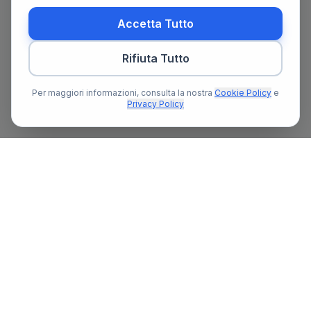
Accetta Tutto
Rifiuta Tutto
Per maggiori informazioni, consulta la nostra
Cookie Policy
e
Privacy Policy
Il primo portale notarile in Italia con un assistente AI gratuito
che ti guida nella ricerca del notaio e nella preparazione delle
pratiche notarili.