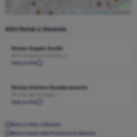
Leaflet
|
©
OpenStreetMap
contributors
Altri Notai a
Venezia
Notaio
Angelo
Ausilio
Via Cristoforo Colombo, 5
Vedi profilo
Notaio
Stefano
Bandieramonte
Corte dell'Orologio, 1
Vedi profilo
Elenco notai a
Venezia
Elenco notai nella Provincia di
Venezia