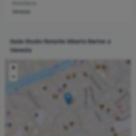
PROVINCIA
Venezia
Sede Studio Notarile
Alberto
Berton
a
Venezia
+
−