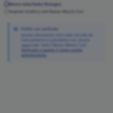
Elenco notai
Emilia-Romagna
Segnala modifica dati Notaio
Alberto
Fazi
Profilo non verificato
Queste informazioni sono state raccolte da
fonti pubbliche e potrebbero non essere
aggiornate. Siete il Notaio
Alberto
Fazi
?
Verificate e gestite il vostro profilo
gratuitamente.