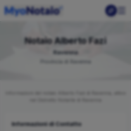
Notaio
Alberto
Fazi
Ravenna
Provincia di
Ravenna
Informazioni del notaio
Alberto
Fazi
di
Ravenna
, attivo
nel Distretto Notarile di
Ravenna
Informazioni di Contatto