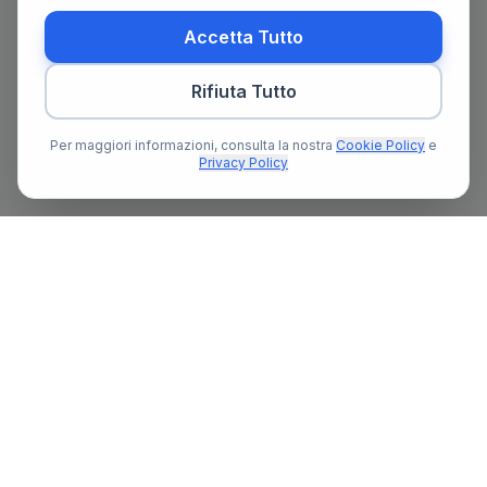
Accetta Tutto
Rifiuta Tutto
Per maggiori informazioni, consulta la nostra
Cookie Policy
e
Privacy Policy
Il primo portale notarile in Italia con un assistente AI gratuito
che ti guida nella ricerca del notaio e nella preparazione delle
pratiche notarili.