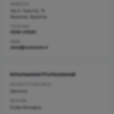
INDIRIZZO
Via A. Guerrini, 15
Ravenna
,
Ravenna
TELEFONO
0544-213091
EMAIL
afazi@notariato.it
Informazioni Professionali
DISTRETTO NOTARILE
Ravenna
REGIONE
Emilia-Romagna