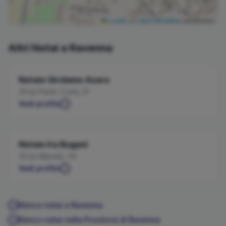
Leaflet
|
©
OpenStreetMap
contributors
Altri Notai a
Ravenna
Notaio
Girolamo
Asaro
Via Paolo Costa, 51
Vedi profilo
Notaio
Ira
Bugani
Via Allende, 54
Vedi profilo
Elenco notai a
Ravenna
Elenco notai nella Provincia di
Ravenna