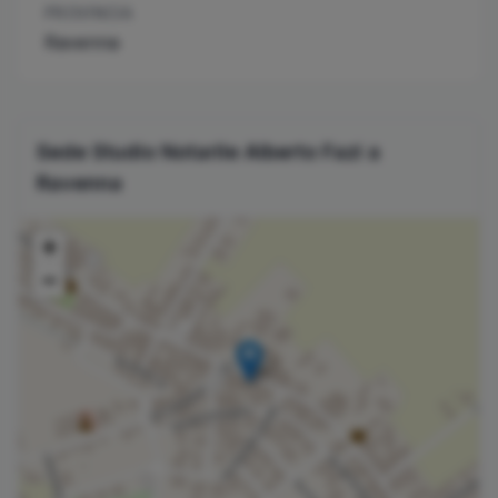
PROVINCIA
Ravenna
Sede Studio Notarile
Alberto
Fazi
a
Ravenna
+
−