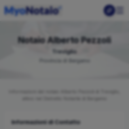
Notaio
Alberto
Pezzoli
Treviglio
Provincia di
Bergamo
Informazioni del notaio
Alberto
Pezzoli
di
Treviglio
,
attivo nel Distretto Notarile di
Bergamo
Informazioni di Contatto