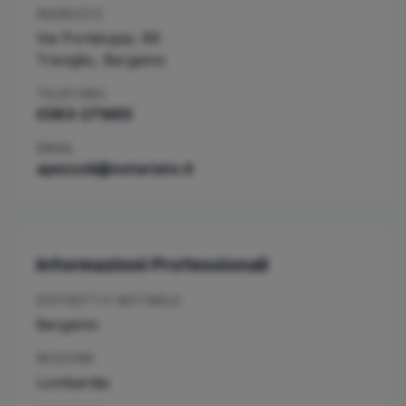
INDIRIZZO
Via Portaluppi, 86
Treviglio
,
Bergamo
TELEFONO
0363-271465
EMAIL
apezzoli@notariato.it
Informazioni Professionali
DISTRETTO NOTARILE
Bergamo
REGIONE
Lombardia