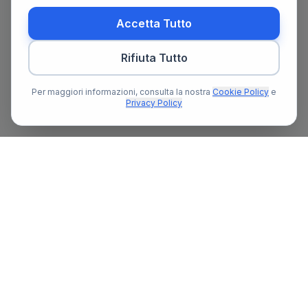
Accetta Tutto
Rifiuta Tutto
Per maggiori informazioni, consulta la nostra
Cookie Policy
e
Privacy Policy
Il primo portale notarile in Italia con un assistente AI gratuito
che ti guida nella ricerca del notaio e nella preparazione delle
pratiche notarili.