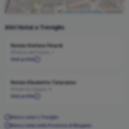
Leaflet
|
©
OpenStreetMap
contributors
Altri Notai a
Treviglio
Notaio
Stefano
Finardi
Piazza del Popolo, 1
Vedi profilo
Notaio
Elisabetta
Tataranno
Viale De Gasperi, 9
Vedi profilo
Elenco notai a
Treviglio
Elenco notai nella Provincia di
Bergamo