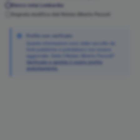
Elenco notai
Lombardia
Segnala modifica dati Notaio
Alberto
Pezzoli
Profilo non verificato
Queste informazioni sono state raccolte da
fonti pubbliche e potrebbero non essere
aggiornate. Siete il Notaio
Alberto
Pezzoli
?
Verificate e gestite il vostro profilo
gratuitamente.