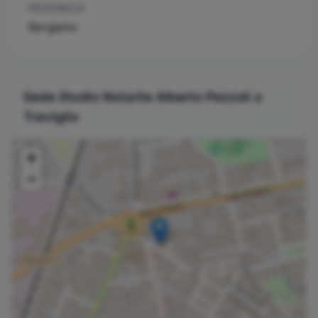
PROVINCIA
Bergamo
Sede Studio Notarile
Alberto
Pezzoli
a
Treviglio
+
−