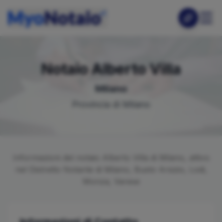
Notaio
Alberto
Villa
Milano
Provincia di
Milano
Informazioni del notaio
Alberto
Villa
di
Milano
, attivo
nel Distretto Notarile di
Milano, Busto Arsizio, Lodi,
Monza, Varese