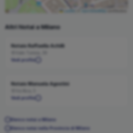
Leaflet
|
©
OpenStreetMap
contributors
Altri Notai a
Milano
Notaio
Raffaella
Achilli
Viale Tunisia, 39
Vedi profilo
Notaio
Manuela
Agostini
Via Illica, 5
Vedi profilo
Elenco notai a
Milano
Elenco notai nella Provincia di
Milano