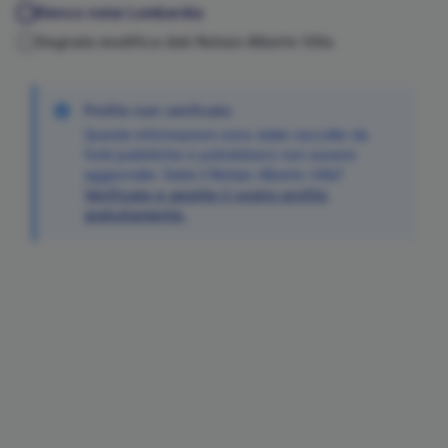
Elenco notai
Lombardia
Segnala modifica dati Notaio
Alberto
Villa
Profilo non verificato
Queste informazioni sono state raccolte da
fonti pubbliche e potrebbero non essere
aggiornate. Siete il Notaio
Alberto
Villa
?
Verificate e gestite il vostro profilo
gratuitamente.