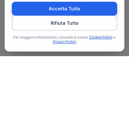
Accetta Tutto
Rifiuta Tutto
Per maggiori informazioni, consulta la nostra
Cookie Policy
e
Privacy Policy
Il primo portale notarile in Italia con un assistente AI gratuito
che ti guida nella ricerca del notaio e nella preparazione delle
pratiche notarili.