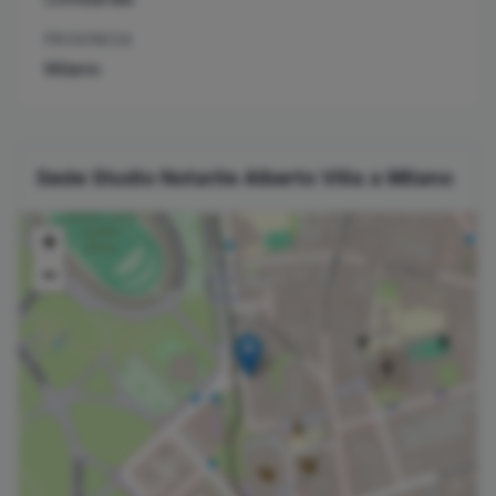
PROVINCIA
Milano
Sede Studio Notarile
Alberto
Villa
a
Milano
+
−