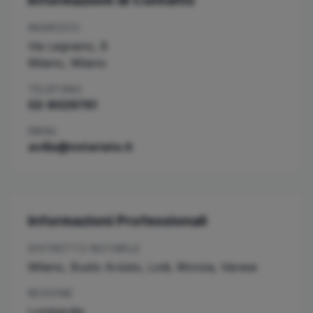
Informazioni di Contatto
INDIRIZZO
Via Legnano, 8
Milano
,
Milano
TELEFONO
02-8029761
EMAIL
avilla@notariato.it
Informazioni Professionali
DISTRETTO NOTARILE
Milano, Busto Arsizio, Lodi, Monza, Varese
REGIONE
Lombardia