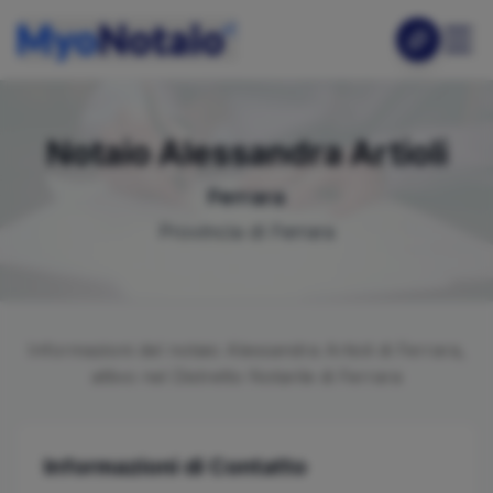
Notaio
Alessandra
Artioli
Ferrara
Provincia di
Ferrara
Informazioni del notaio
Alessandra
Artioli
di
Ferrara
,
attivo nel Distretto Notarile di
Ferrara
Informazioni di Contatto