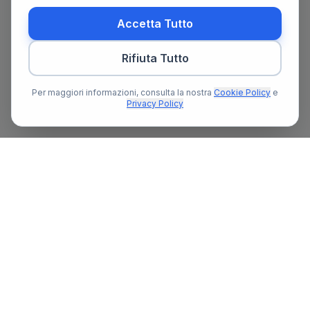
Accetta Tutto
Rifiuta Tutto
Per maggiori informazioni, consulta la nostra
Cookie Policy
e
Privacy Policy
Il primo portale notarile in Italia con un assistente AI gratuito
che ti guida nella ricerca del notaio e nella preparazione delle
pratiche notarili.