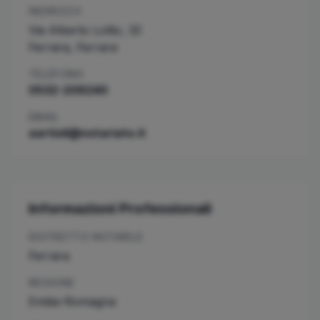
INDIRIZZO
Via Alberto Lollio, 32
Ferrara
,
Ferrara
TELEFONO
0532-209240
EMAIL
aartioli@notariato.it
Informazioni Professionali
DISTRETTO NOTARILE
Ferrara
REGIONE
Emilia-Romagna