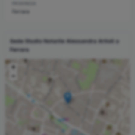
PROVINCIA
Ferrara
Sede Studio Notarile
Alessandra
Artioli
a
Ferrara
+
−