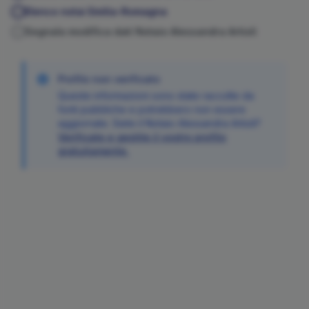
Elenco notai
Emilia-Romagna
Segnala modifica dati Notaio
Alessandra
Artioli
Profilo non verificato
Queste informazioni sono state raccolte da
fonti pubbliche e potrebbero non essere
aggiornate. Siete il Notaio
Alessandra
Artioli
?
Verificate e gestite il vostro profilo
gratuitamente.