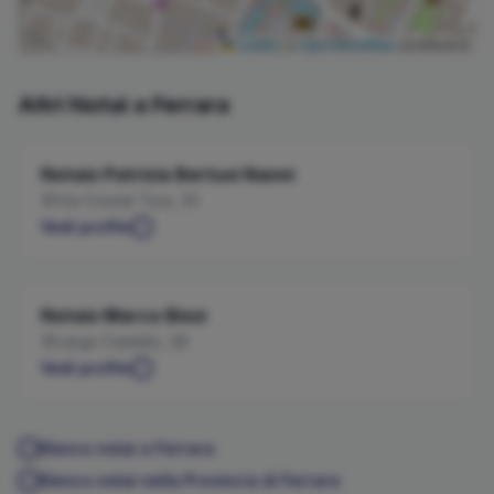
Leaflet
|
©
OpenStreetMap
contributors
Altri Notai a
Ferrara
Notaio
Patrizia
Bertusi Nanni
Via Cosmè Tura, 33
Vedi profilo
Notaio
Marco
Bissi
Largo Castello, 28
Vedi profilo
Elenco notai a
Ferrara
Elenco notai nella Provincia di
Ferrara