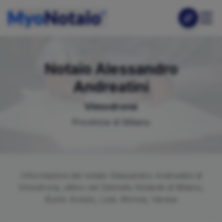
Notaio
Alessandro
Andreatini
Vimodrone
Provincia di
Milano
Informazioni del notaio
Alessandro
Andreatini
di
Vimodrone
, attivo nel Distretto Notarile di
Milano,
Busto Arsizio, Lodi, Monza, Varese