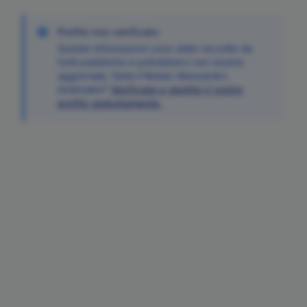
Profilo non verificato
Queste informazioni sono state raccolte da
fonti pubbliche e potrebbero non essere
aggiornate. Siete il Notaio
Alessandro
Andreatini
?
Verificate e gestite il vostro
profilo gratuitamente.