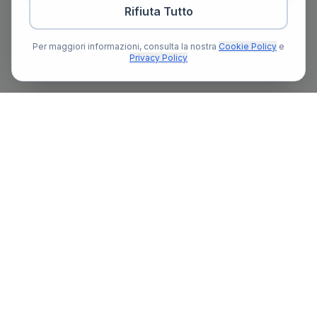
Rifiuta Tutto
Per maggiori informazioni, consulta la nostra
Cookie Policy
e
Privacy Policy
Il primo portale notarile in Italia con un assistente AI gratuito
che ti guida nella ricerca del notaio e nella preparazione delle
pratiche notarili.
13.377
836+
Ore