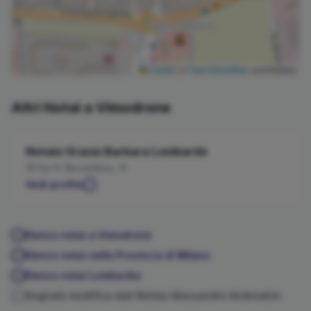
Leaflet
|
©
OpenStreetMap
contributors
Altri Notai a
Vimodrone
Notaio
Grazia Barbara
Lombardo
Via IV Novembre, 15
Vedi profilo
Elenco notai a
Vimodrone
Elenco notai nella Provincia di
Milano
Elenco notai
Lombardia
Segnala modifica dati Notaio
Alessandro
Andreatini