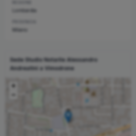
REGIONE
Lombardia
PROVINCIA
Milano
Sede Studio Notarile
Alessandro
Andreatini
a
Vimodrone
+
−