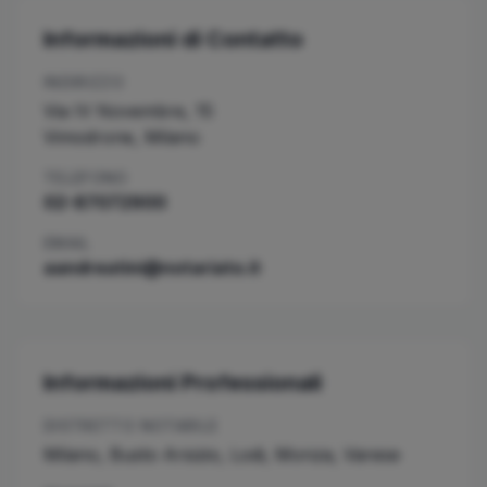
Informazioni di Contatto
INDIRIZZO
Via IV Novembre, 15
Vimodrone
,
Milano
TELEFONO
02-87072900
EMAIL
aandreatini@notariato.it
Informazioni Professionali
DISTRETTO NOTARILE
Milano, Busto Arsizio, Lodi, Monza, Varese