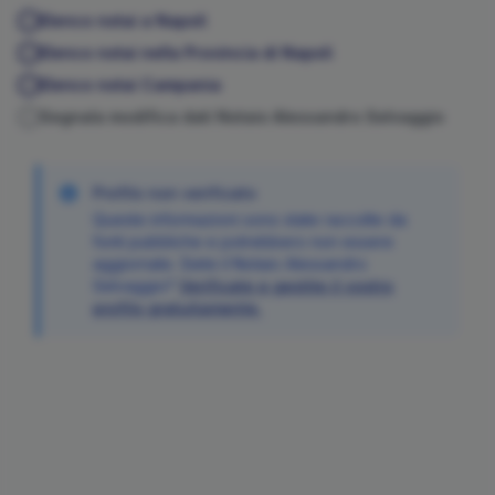
Elenco notai a
Napoli
Elenco notai nella Provincia di
Napoli
Elenco notai
Campania
Segnala modifica dati Notaio
Alessandro
Selvaggio
Profilo non verificato
Queste informazioni sono state raccolte da
fonti pubbliche e potrebbero non essere
aggiornate. Siete il Notaio
Alessandro
Selvaggio
?
Verificate e gestite il vostro
profilo gratuitamente.