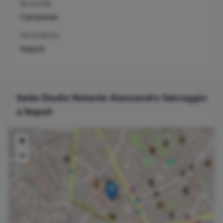
REGIONE
Campania
PROVINCIA
Napoli
Sede Studio Notarile
Alessandro
Selvaggio
a
Napoli
+
−