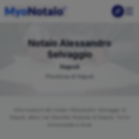
Notaio
Alessandro
Selvaggio
Napoli
Provincia di
Napoli
Informazioni del notaio
Alessandro
Selvaggio
di
Napoli
, attivo nel Distretto Notarile di
Napoli, Torre
Annunziata e Nola