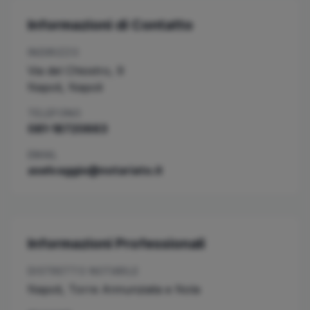
Informazioni di Contatto
INDIRIZZO
Via del Chiostro, 9
Napoli
,
Napoli
TELEFONO
081-18720663
EMAIL
aselvaggio@notariato.it
Informazioni Professionali
DISTRETTO NOTARILE
Napoli, Torre Annunziata e Nola