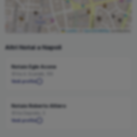
Leaflet
|
©
OpenStreetMap
contributors
Altri Notai a
Napoli
Notaio
Egle
Acone
Via A. Scarlatti, 105
Vedi profilo
Notaio
Roberto
Altiero
Via Depretis, 5
Vedi profilo