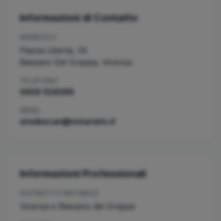
Informazioni di Contatto
INDIRIZZO
Piazza Liberta, 34
Bassano Del Grappa
,
Vicenza
TELEFONO
0424-524266
EMAIL
atodescan@notariato.it
Informazioni Professionali
DISTRETTO NOTARILE
Vicenza e Bassano del Grappa