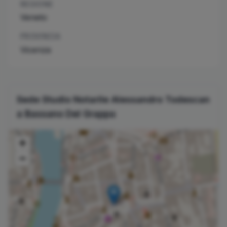
REGIONE
Veneto
PROVINCIA
Vicenza
Sede Studio Notarile
Alessandro
Todescan
a
Bassano Del Grappa
+
−