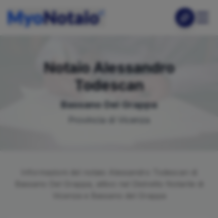
Notaio
Alessandro
Todescan
Bassano Del Grappa
Provincia di
Vicenza
Informazioni del notaio
Alessandro
Todescan
di
Bassano Del Grappa
, attivo nel Distretto Notarile di
Vicenza e Bassano del Grappa