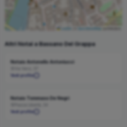
Leaflet
|
©
OpenStreetMap
contributors
Altri Notai a
Bassano Del Grappa
Notaio
Antonello
Antoniucci
Via Verci, 37
Vedi profilo
Notaio
Tommaso
De Negri
Piazza Libertà, 34
Vedi profilo