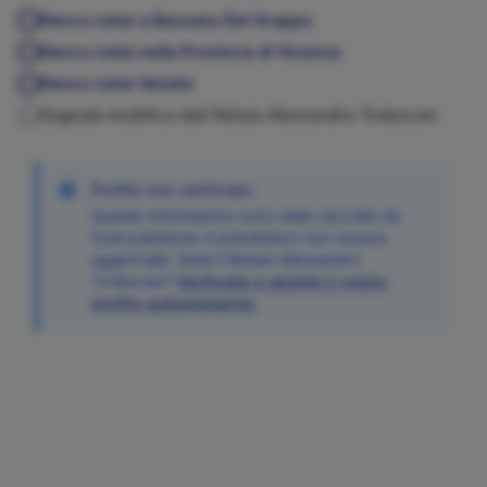
Elenco notai a
Bassano Del Grappa
Elenco notai nella Provincia di
Vicenza
Elenco notai
Veneto
Segnala modifica dati Notaio
Alessandro
Todescan
Profilo non verificato
Queste informazioni sono state raccolte da
fonti pubbliche e potrebbero non essere
aggiornate. Siete il Notaio
Alessandro
Todescan
?
Verificate e gestite il vostro
profilo gratuitamente.