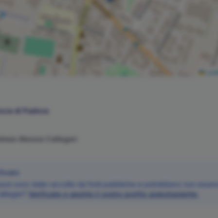
Leaf
ncia di
Padova
Notaio
Alessia
Callegari
ficato
oni sono state raccolte da fonti pubbliche e potrebbero non essere 
allegari
?
Verificate e gestite il vostro profilo gratuitamente.