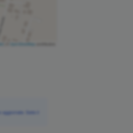
let
|
©
OpenStreetMap
contributors
aggiornate. Siete il