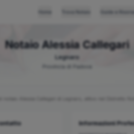
Home
Trova Notaio
Guide e Risors
Notaio
Alessia
Callegari
Legnaro
Provincia di
Padova
el notaio
Alessia
Callegari
di
Legnaro
, attivo nel Distretto No
Contatto
Informazioni Profe