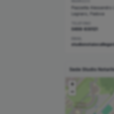
INDIRIZZO
Piazzetta Alessandro 
Legnaro
,
Padova
TELEFONO
0498-830121
EMAIL
studionotaiocallegar
Sede Studio Notari
+
−