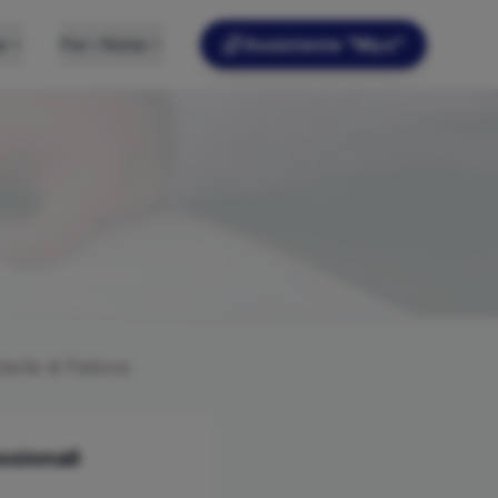
e
Per i Notai
Assistente "Myo"
tarile di
Padova
ssionali