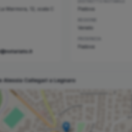
DISTRETTO NOTARILE
La Marmora, 12, scala C
Padova
REGIONE
Veneto
PROVINCIA
Padova
i@notariato.it
le
Alessia
Callegari
a
Legnaro