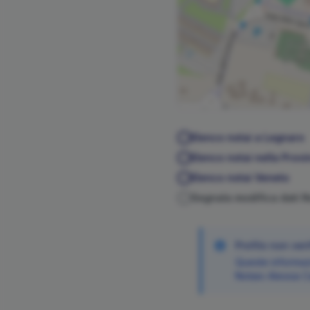
Elenco notai a
Legnaro
Elenco notai nella Provi
Elenco notai
Veneto
Segnala modifica dati 
Profilo non veri
Queste informazi
Notaio
Alessia
C