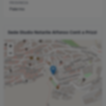
PROVINCIA
Palermo
Sede Studio Notarile
Alfonso
Conti
a
Prizzi
+
−