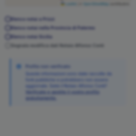
Leaflet
|
©
OpenStreetMap
contributors
Elenco notai a
Prizzi
Elenco notai nella Provincia di
Palermo
Elenco notai
Sicilia
Segnala modifica dati Notaio
Alfonso
Conti
Profilo non verificato
Queste informazioni sono state raccolte da
fonti pubbliche e potrebbero non essere
aggiornate. Siete il Notaio
Alfonso
Conti
?
Verificate e gestite il vostro profilo
gratuitamente.