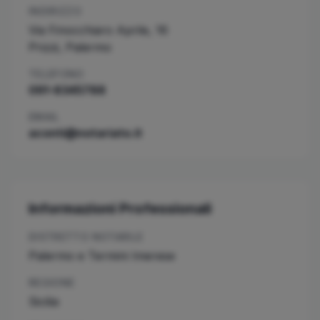
INDIRIZZO
Via Finocchiaro Aprile, 16
Prizzi
,
Palermo
TELEFONO
091-8345788
EMAIL
aconti@notariato.it
Informazioni Professionali
DISTRETTO NOTARILE
Palermo e Termini Imerese
REGIONE
Sicilia