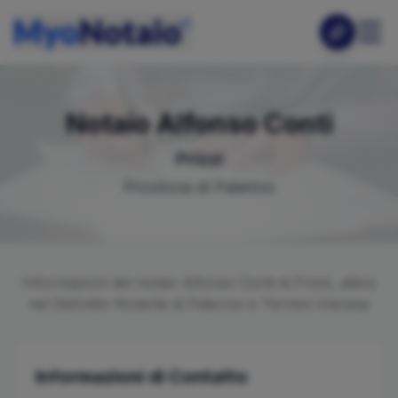
Notaio
Alfonso
Conti
Prizzi
Provincia di
Palermo
Informazioni del notaio
Alfonso
Conti
di
Prizzi
, attivo
nel Distretto Notarile di
Palermo e Termini Imerese
Informazioni di Contatto