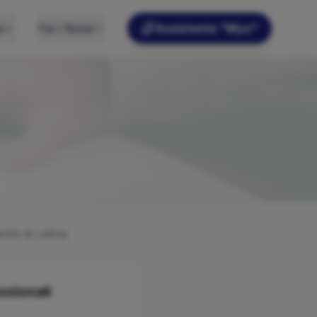
e
Per i Notai
Assistente "Myo"
arile di
Latina
ssionali