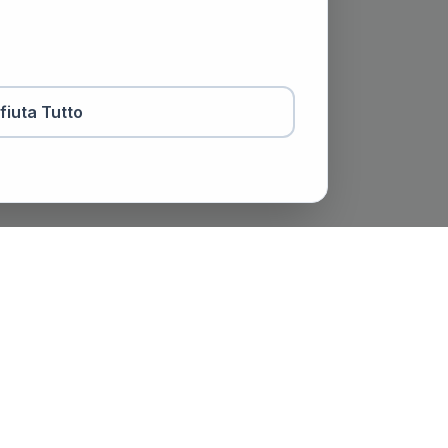
ifiuta Tutto
otaio
Contatti
viale Trento e Trieste, 51,
Spoleto (PG)