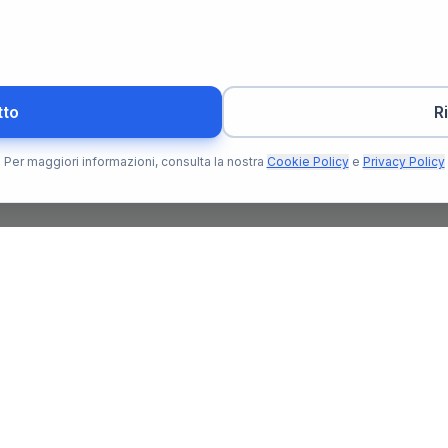
tto
R
Per maggiori informazioni, consulta la nostra
Cookie Policy
e
Privacy Policy
Per l'Utente
Per il N
Trova Notaio
Soluzioni
o che ti