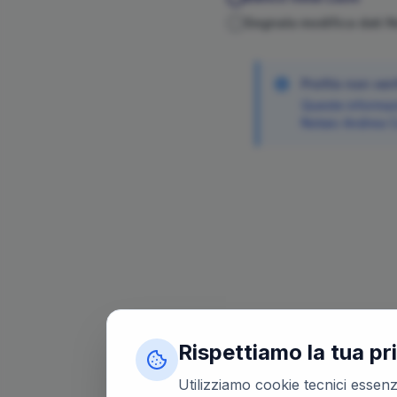
Segnala modifica dati 
Profilo non veri
Queste informazi
Notaio
Andrea
C
Rispettiamo la tua pr
Utilizziamo cookie tecnici essenzi