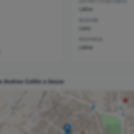
DISTRETTO NOTARILE
Latina
REGIONE
Lazio
PROVINCIA
Latina
le
Andrea
Cutillo
a
Sezze