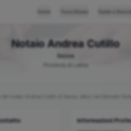
Home
Trova Notaio
Guide e Risors
Notaio
Andrea
Cutillo
Sezze
Provincia di
Latina
 del notaio
Andrea
Cutillo
di
Sezze
, attivo nel Distretto Not
Contatto
Informazioni Profe