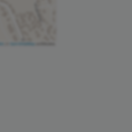
let
|
©
OpenStreetMap
contributors