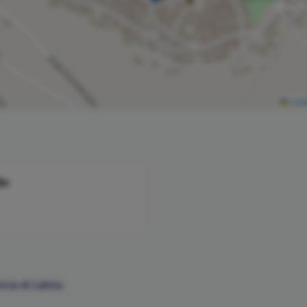
Leaf
lo
ncia di
Latina