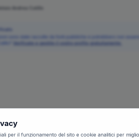
Notaio
Andrea
Cutillo
ficato
oni sono state raccolte da fonti pubbliche e potrebbero non essere 
utillo
?
Verificate e gestite il vostro profilo gratuitamente.
ivacy
ali per il funzionamento del sito e cookie analitici per migl