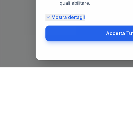
quali abilitare.
Mostra dettagli
Accetta Tu
Il primo portale notarile in Italia con un assistente AI gratuit