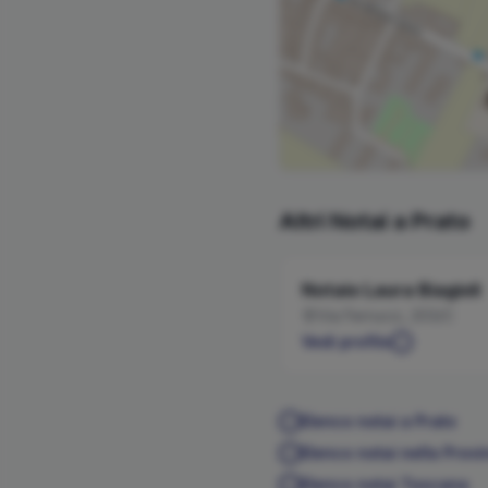
Altri Notai a
Prato
Notaio
Laura
Biagioli
Via Ferrucci, 203/C
Vedi profilo
Elenco notai a
Prato
Elenco notai nella Provi
Elenco notai
Toscana