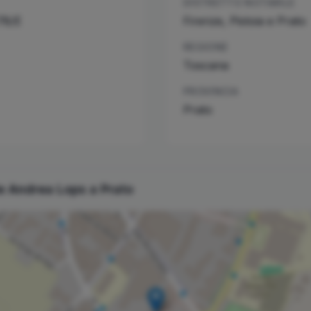
DISTRETTO NOTARILE
78/E
Firenze, Pistoia e Prato
REGIONE
Toscana
PROVINCIA
Prato
le
Andrea
Lops
a
Prato