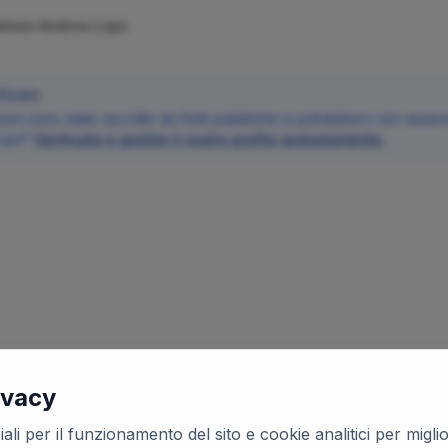
Notaio
Andrea
Lops
ficato
oni sono state raccolte da fonti pubbliche e potrebbero non essere 
ops
?
Verificate e gestite il vostro profilo gratuitamente.
ivacy
ali per il funzionamento del sito e cookie analitici per migl