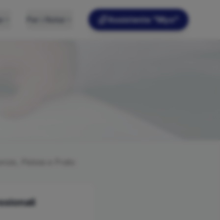
e
Per i Notai
Assistente "Myo"
enze, Pistoia e Prato
ssionali