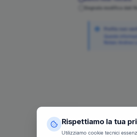
Segnala modifica dati 
Profilo non veri
Queste informazi
Notaio
Andrea
L
Rispettiamo la tua pr
Utilizziamo cookie tecnici essenzi