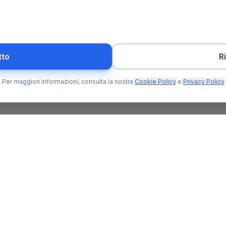
tto
R
Per maggiori informazioni, consulta la nostra
Cookie Policy
e
Privacy Policy
Per l'Utente
Per il N
Trova Notaio
Soluzioni
o che ti