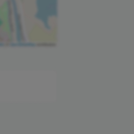
let
|
©
OpenStreetMap
contributors