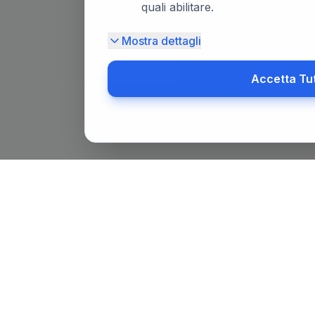
quali abilitare.
Mostra dettagli
Accetta Tu
Il primo portale notarile in Italia con un assistente AI gratuit