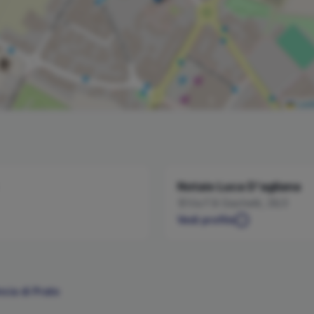
Leaf
Notaio
Luca
D'agliana
Via F.lli Giachetti, 28/3
Vedi profilo
ncia di
Prato