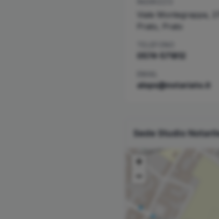
INDIRIZZO
Viale Montegrappa, 2
Prato
,
Prato
TELEFONO
0574-571812
EMAIL
alops@notariato.it
Sede Studio Notari
+
−