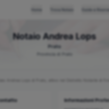
Home
Trova Notaio
Guide e Risors
Notaio
Andrea
Lops
Prato
Provincia di
Prato
taio
Andrea
Lops
di
Prato
, attivo nel Distretto Notarile di
Fir
Contatto
Informazioni Profe