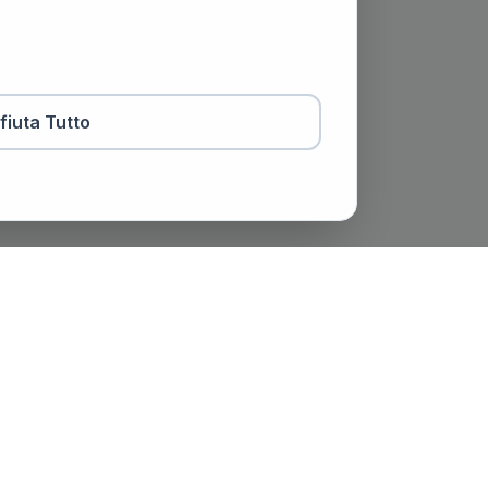
ifiuta Tutto
otaio
Contatti
viale Trento e Trieste, 51,
Spoleto (PG)