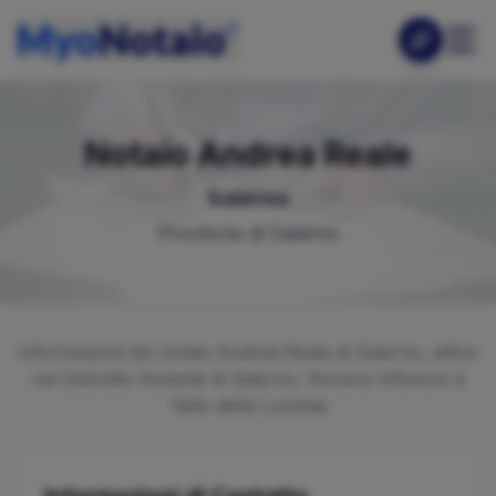
Notaio
Andrea
Reale
Salerno
Provincia di
Salerno
Informazioni del notaio
Andrea
Reale
di
Salerno
, attivo
nel Distretto Notarile di
Salerno, Nocera Inferiore e
Vallo della Lucania