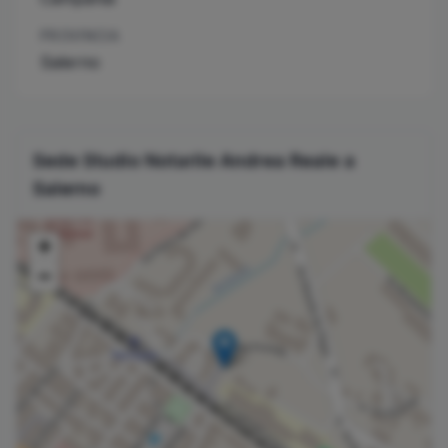
PROVINCIA
Salerno
Sede Studio Notarile
Andrea
Reale
a
Salerno
+
−