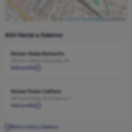
Leaflet
|
©
OpenStreetMap
contributors
Altri Notai a
Salerno
Notaio
Giulia
Barbarito
Corso Vittorio Emanuele, 58
Vedi profilo
Notaio
Paolo
Califano
Piazza Sedile di Portanova, 5
Vedi profilo
Elenco notai a
Salerno