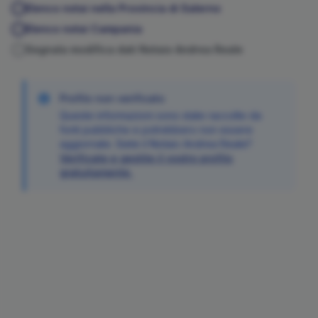
Elenco notai nella Provincia di
Salerno
Elenco notai
Campania
Segnala modifica dati Notaio
Andrea
Reale
Profilo non verificato
Queste informazioni sono state raccolte da
fonti pubbliche e potrebbero non essere
aggiornate. Siete il Notaio
Andrea
Reale
?
Verificate e gestite il vostro profilo
gratuitamente.