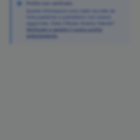
Profilo non verificato
Queste informazioni sono state raccolte da
fonti pubbliche e potrebbero non essere
aggiornate. Siete il Notaio
Andrea
Valente
?
Verificate e gestite il vostro profilo
gratuitamente.