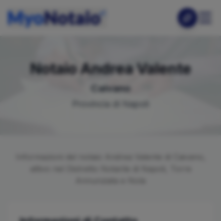
Notaio
Andrea
Valente
Caivano
Provincia di
Napoli
Informazioni del notaio
Andrea
Valente
di
Caivano
,
attivo nel Distretto Notarile di
Napoli, Torre
Annunziata e Nola