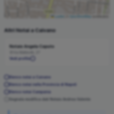
Leaflet
|
©
OpenStreetMap
contributors
Altri Notai a
Caivano
Notaio
Angela
Caputo
Via Matteotti, 27
Vedi profilo
Elenco notai a
Caivano
Elenco notai nella Provincia di
Napoli
Elenco notai
Campania
Segnala modifica dati Notaio
Andrea
Valente