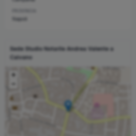
PROVINCIA
Napoli
Sede Studio Notarile
Andrea
Valente
a
Caivano
+
−