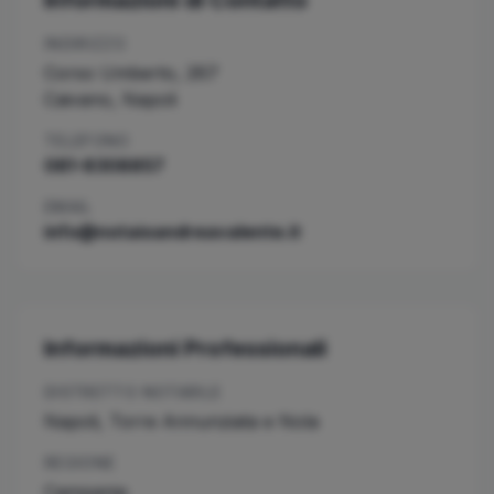
Informazioni di Contatto
INDIRIZZO
Corso Umberto, 267
Caivano
,
Napoli
TELEFONO
081-8308857
EMAIL
info@notaioandreavalente.it
Informazioni Professionali
DISTRETTO NOTARILE
Napoli, Torre Annunziata e Nola
REGIONE
Campania