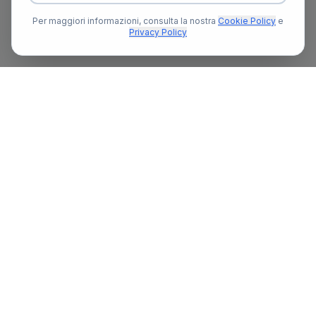
Per maggiori informazioni, consulta la nostra
Cookie Policy
e
Privacy Policy
Il primo portale notarile in Italia con un assistente AI gratuito
che ti guida nella ricerca del notaio e nella preparazione delle
pratiche notarili.
13.377
836+
Ore
Risposte fornite da Myo
Risparmiate dai notai