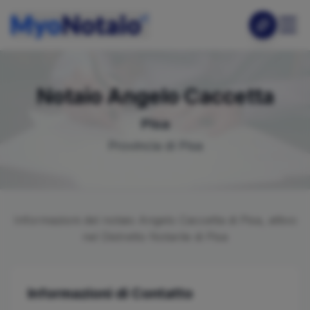
Notaio
Angelo
Caccetta
Pisa
Provincia di
Pisa
Informazioni del notaio
Angelo
Caccetta
di
Pisa
, attivo
nel Distretto Notarile di
Pisa
Informazioni di Contatto