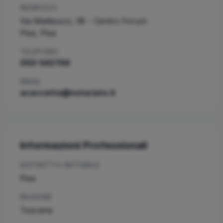
INDIRIZZO
Via Matteucci, 38 - Centro Forum
Pisa
,
Pisa
TELEFONO
050-542766
EMAIL
acaccetta@notariato.it
Informazioni Professionali
DISTRETTO NOTARILE
Pisa
REGIONE
Toscana