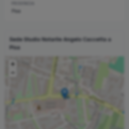
PROVINCIA
Pisa
Sede Studio Notarile
Angelo
Caccetta
a
Pisa
+
−