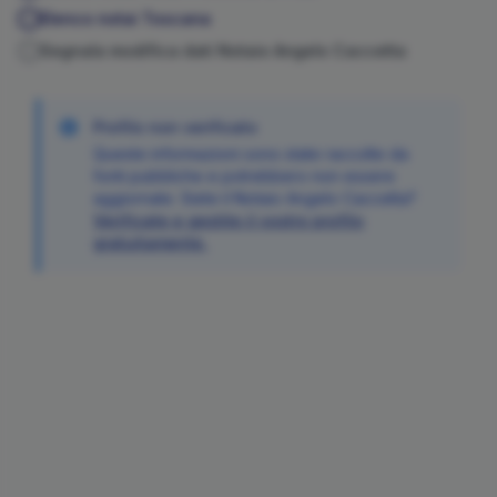
Elenco notai
Toscana
Segnala modifica dati Notaio
Angelo
Caccetta
Profilo non verificato
Queste informazioni sono state raccolte da
fonti pubbliche e potrebbero non essere
aggiornate. Siete il Notaio
Angelo
Caccetta
?
Verificate e gestite il vostro profilo
gratuitamente.