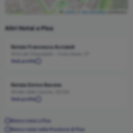
Leaflet
|
©
OpenStreetMap
contributors
Altri Notai a
Pisa
Notaio
Francesca
Acciaioli
Via del Chiassatello - Corte Sanac, 57
Vedi profilo
Notaio
Enrico
Barone
Viale delle Cascine, 122/124
Vedi profilo
Elenco notai a
Pisa
Elenco notai nella Provincia di
Pisa