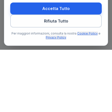
Accetta Tutto
Rifiuta Tutto
Per maggiori informazioni, consulta la nostra
Cookie Policy
e
Privacy Policy
Il primo portale notarile in Italia con un assistente AI gratuito
che ti guida nella ricerca del notaio e nella preparazione delle
pratiche notarili.