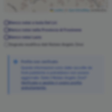
Leaflet
|
©
OpenStreetMap
contributors
Elenco notai a
Isola Del Liri
Elenco notai nella Provincia di
Frosinone
Elenco notai
Lazio
Segnala modifica dati Notaio
Angelo
Zinzi
Profilo non verificato
Queste informazioni sono state raccolte da
fonti pubbliche e potrebbero non essere
aggiornate. Siete il Notaio
Angelo
Zinzi
?
Verificate e gestite il vostro profilo
gratuitamente.