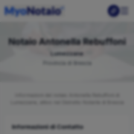
Notaio
Antonella
Rebuffoni
Lumezzane
Provincia di
Brescia
Informazioni del notaio
Antonella
Rebuffoni
di
Lumezzane
, attivo nel Distretto Notarile di
Brescia
Informazioni di Contatto