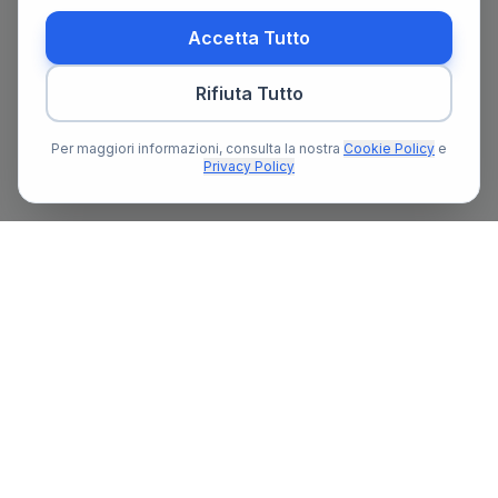
Accetta Tutto
Rifiuta Tutto
Per maggiori informazioni, consulta la nostra
Cookie Policy
e
Privacy Policy
Il primo portale notarile in Italia con un assistente AI gratuito
che ti guida nella ricerca del notaio e nella preparazione delle
pratiche notarili.