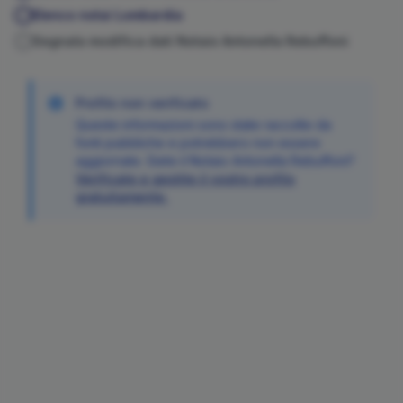
Elenco notai
Lombardia
Segnala modifica dati Notaio
Antonella
Rebuffoni
Profilo non verificato
Queste informazioni sono state raccolte da
fonti pubbliche e potrebbero non essere
aggiornate. Siete il Notaio
Antonella
Rebuffoni
?
Verificate e gestite il vostro profilo
gratuitamente.