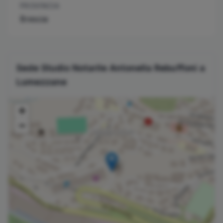
PROVINCIA
Brescia
Sede Studio Notarile
Antonella
Rebuffoni
a
Lumezzane
+
−