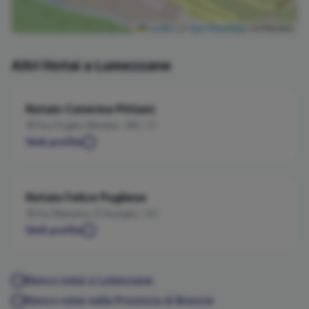
Leaflet
|
©
OpenStreetMap
contributors
Altri Notai a
Lumezzane
Notaio
Caterina
Pittiani
Via Virgilio Montini, 166, C1
Vedi profilo
Notaio
Felice
Pugliese
Via Massimo D'Azeglio, 1/H
Vedi profilo
Elenco notai a
Lumezzane
Elenco notai nella Provincia di
Brescia