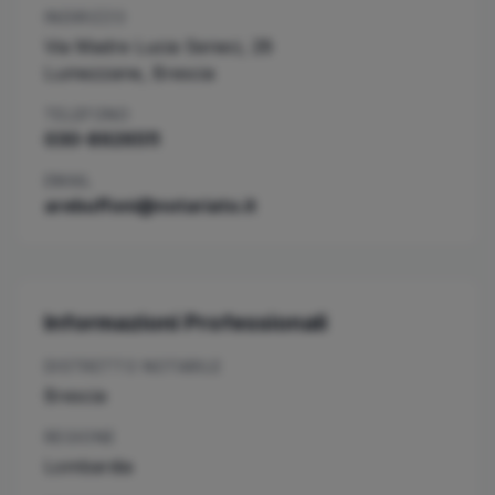
INDIRIZZO
Via Madre Lucia Seneci, 28
Lumezzane
,
Brescia
TELEFONO
030-8926511
EMAIL
arebuffoni@notariato.it
Informazioni Professionali
DISTRETTO NOTARILE
Brescia
REGIONE
Lombardia