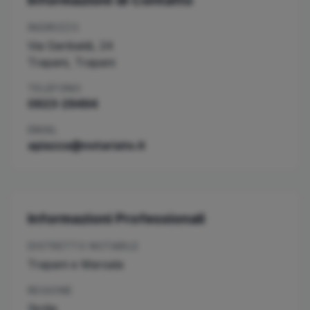
Informazioni di Contatto
INDIRIZZO
Via Garibaldi, 24
Trapani
,
Trapani
TELEFONO
0923-29494
EMAIL
apiazza@notariato.it
Informazioni Professionali
DISTRETTO NOTARILE
Trapani e Marsala
REGIONE
Sicilia