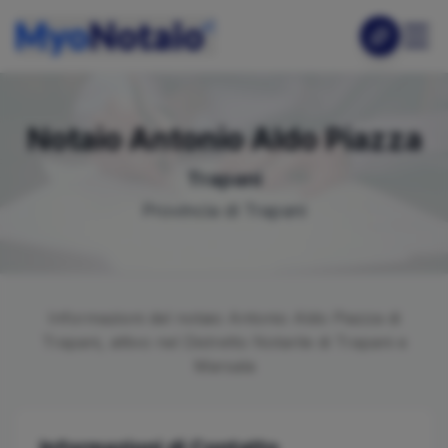
Notaio
Antonio Aldo
Piazza
Trapani
Provincia di
Trapani
Informazioni del notaio
Antonio Aldo
Piazza
di
Trapani
, attivo nel Distretto Notarile di
Trapani e
Marsala