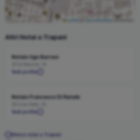
Leaflet
|
©
OpenStreetMap
contributors
Altri Notai a
Trapani
Notaio
Ugo
Barresi
Via Mazzini, 19
Vedi profilo
Notaio
Francesco
Di Natale
Corso Italia, 25
Vedi profilo
Elenco notai a
Trapani