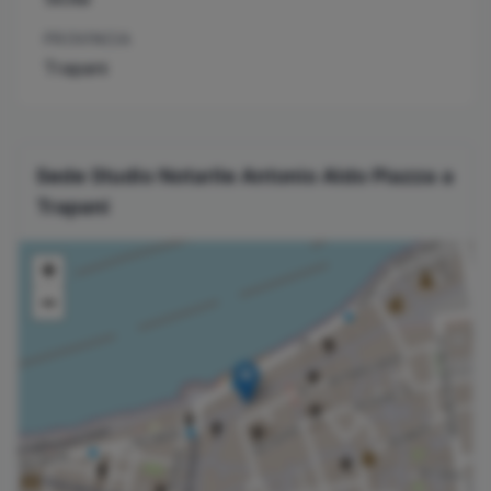
PROVINCIA
Trapani
Sede Studio Notarile
Antonio Aldo
Piazza
a
Trapani
+
−