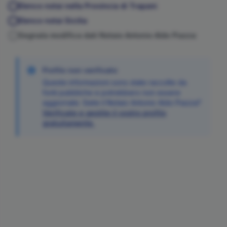
Elenco notai nella Provincia di
Trapani
Elenco notai
Sicilia
Segnala modifica dati Notaio
Antonio Aldo
Piazza
Profilo non verificato
Queste informazioni sono state raccolte da
fonti pubbliche e potrebbero non essere
aggiornate. Siete il Notaio
Antonio Aldo
Piazza
?
Verificate e gestite il vostro profilo
gratuitamente.