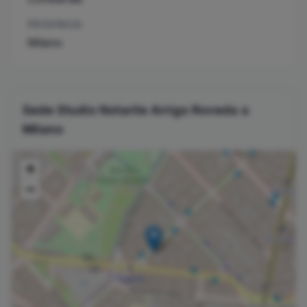
PROVINCIA
Milano
Sede Studio Notarile
Arrigo
Roveda
a
Milano
+
−