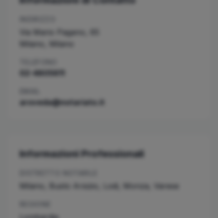
Informazioni di Contatto
INDIRIZZO
Via Mario Pagano, 65
Milano
,
Milano
TELEFONO
02-4805611
EMAIL
aroveda@notariato.it
Informazioni Professionali
DISTRETTO NOTARILE
Milano, Busto Arsizio, Lodi, Monza, Varese
REGIONE
Lombardia