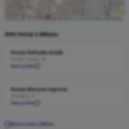
Leaflet
|
©
OpenStreetMap
contributors
Altri Notai a
Milano
Notaio
Raffaella
Achilli
Viale Tunisia, 39
Vedi profilo
Notaio
Manuela
Agostini
Via Illica, 5
Vedi profilo
Elenco notai a
Milano