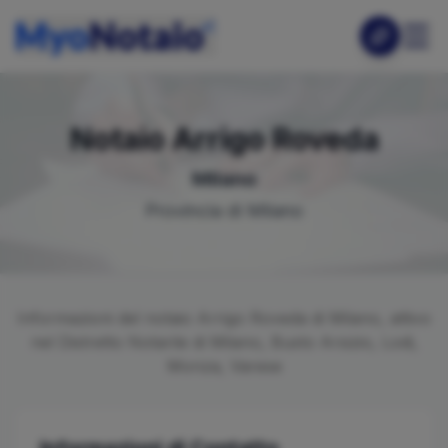
Notaio
Arrigo
Roveda
Milano
Provincia di
Milano
Informazioni del notaio
Arrigo
Roveda
di
Milano
, attivo
nel Distretto Notarile di
Milano, Busto Arsizio, Lodi,
Monza, Varese