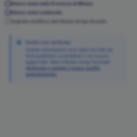
Elenco notai nella Provincia di
Milano
Elenco notai
Lombardia
Segnala modifica dati Notaio
Arrigo
Roveda
Profilo non verificato
Queste informazioni sono state raccolte da
fonti pubbliche e potrebbero non essere
aggiornate. Siete il Notaio
Arrigo
Roveda
?
Verificate e gestite il vostro profilo
gratuitamente.