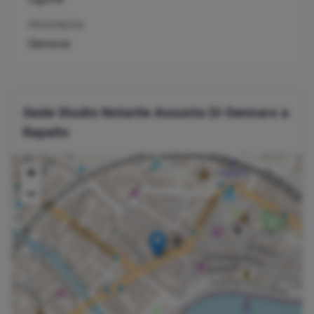
PROVINCIA
Genova
Sede Studio Notarile
Assunta
Di Gennaro
a
Rapallo
+
−