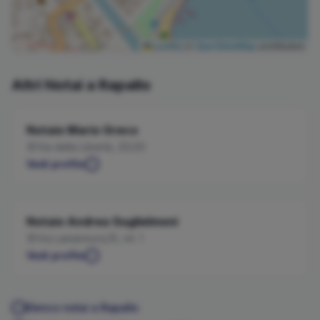
Leaflet
|
©
OpenStreetMap
contributors
Altri Notai a
Rapallo
Notaio
Mario
Greco
Via della Libertà, 20/20
Vedi profilo
Notaio
Andrea
Guglielmoni
Via Lamarmora,10, int. 1
Vedi profilo
Elenco notai a
Rapallo