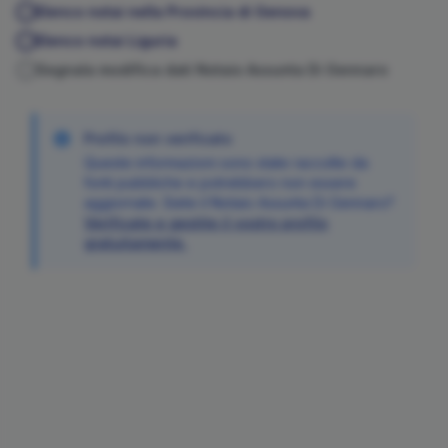
Elenco notai nella Provincia di
Genova
Elenco notai
Liguria
Segnala modifica dati Notaio
Assunta
Di Gennaro
Profilo non verificato
Queste informazioni sono state raccolte da
fonti pubbliche e potrebbero non essere
aggiornate. Siete il Notaio
Assunta
Di Gennaro
?
Verificate e gestite il vostro profilo
gratuitamente.