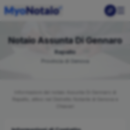
Notaio
Assunta
Di Gennaro
Rapallo
Provincia di
Genova
Informazioni del notaio
Assunta
Di Gennaro
di
Rapallo
, attivo nel Distretto Notarile di
Genova e
Chiavari