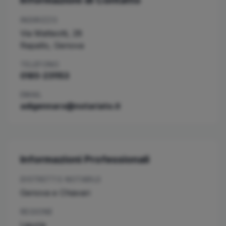
Informazioni di Contatto
INDIRIZZO
Via Matteotti, 28
Rapallo
,
Genova
TELEFONO
0185-231153
EMAIL
adigennaro@notariato.it
Informazioni Professionali
DISTRETTO NOTARILE
Genova e Chiavari
REGIONE
Liguria