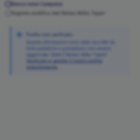
Elenco notai
Campania
Segnala modifica dati Notaio
Attilio
Tajani
Profilo non verificato
Queste informazioni sono state raccolte da
fonti pubbliche e potrebbero non essere
aggiornate. Siete il Notaio
Attilio
Tajani
?
Verificate e gestite il vostro profilo
gratuitamente.