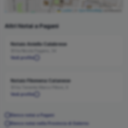
Leaflet
|
©
OpenStreetMap
contributors
Altri Notai a
Pagani
Notaio
Aniello
Calabrese
Via Nicola Pagano, 34
Vedi profilo
Notaio
Filomena
Catanese
Via Tenente Marco Pittoni, 9
Vedi profilo
Elenco notai a
Pagani
Elenco notai nella Provincia di
Salerno