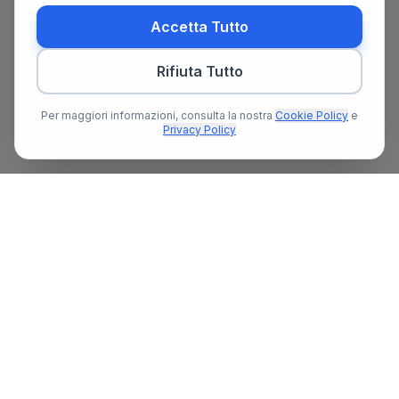
Accetta Tutto
Rifiuta Tutto
Per maggiori informazioni, consulta la nostra
Cookie Policy
e
Privacy Policy
Il primo portale notarile in Italia con un assistente AI gratuito
che ti guida nella ricerca del notaio e nella preparazione delle
pratiche notarili.