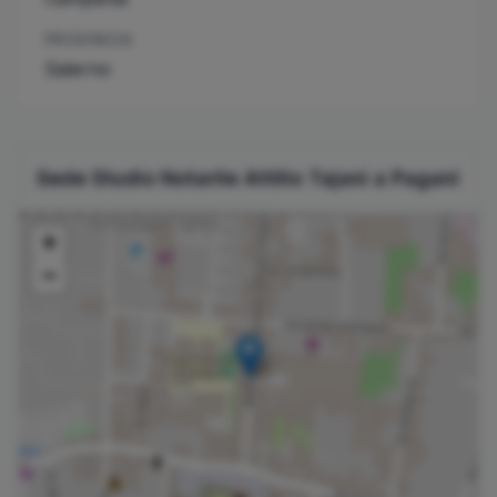
PROVINCIA
Salerno
Sede Studio Notarile
Attilio
Tajani
a
Pagani
+
−