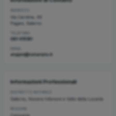
Informazioni di Contatto
INDIRIZZO
Via Carmine, 49
Pagani
,
Salerno
TELEFONO
081-915181
EMAIL
atajani@notariato.it
Informazioni Professionali
DISTRETTO NOTARILE
Salerno, Nocera Inferiore e Vallo della Lucania
REGIONE
Campania