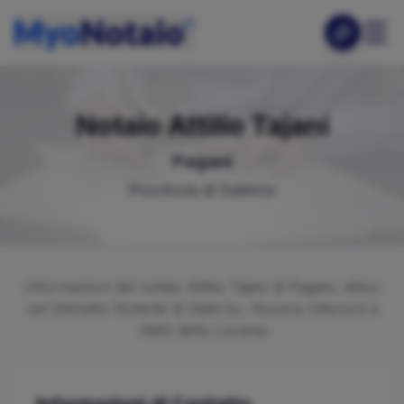
Notaio
Attilio
Tajani
Pagani
Provincia di
Salerno
Informazioni del notaio
Attilio
Tajani
di
Pagani
, attivo
nel Distretto Notarile di
Salerno, Nocera Inferiore e
Vallo della Lucania