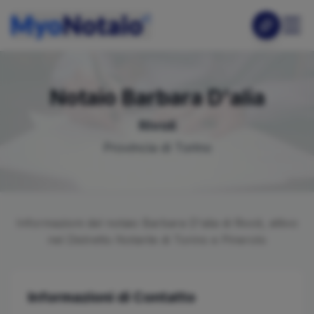
Notaio
Barbara
D'alia
Rivoli
Provincia di
Torino
Informazioni del notaio
Barbara
D'alia
di
Rivoli
, attivo
nel Distretto Notarile di
Torino e Pinerolo
Informazioni di Contatto