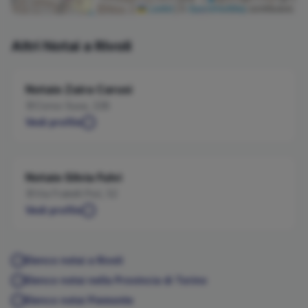
Leaflet
|
©
OpenStreetMap
contributors
Altri Notai a
Rivoli
Notaio
Zaira
Carusi
Corso Susa, 22B
Vedi profilo
Notaio
Silvia
Fulvi
Via Fratelli Piol, 52
Vedi profilo
Elenco notai a
Rivoli
Elenco notai nella Provincia di
Torino
Elenco notai
Piemonte