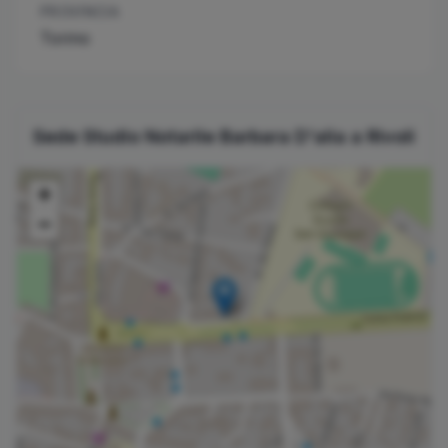
PROVINCIA
Torino
Sede Studio Notarile
Barbara
D'alia
a
Rivoli
+
−