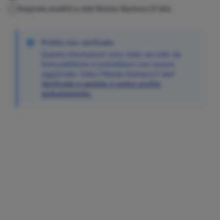
Segnala modifica dati Notaio
Barbara
D'alia
Profilo non verificato
Queste informazioni sono state raccolte da
fonti pubbliche e potrebbero non essere
aggiornate. Siete il Notaio
Barbara
D'alia
?
Verificate e gestite il vostro profilo
gratuitamente.