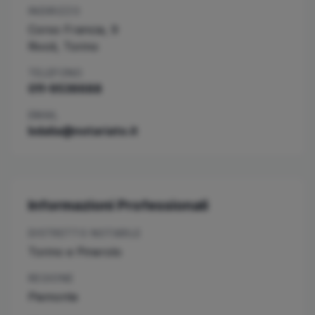
INDIRIZZO
Corso Francia, 9
Rivoli
,
Torino
TELEFONO
011-9536688
EMAIL
bdalia@notariato.it
Informazioni Professionali
DISTRETTO NOTARILE
Torino e Pinerolo
REGIONE
Piemonte