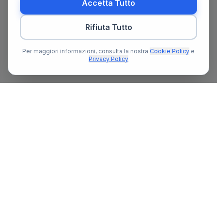
Accetta Tutto
Rifiuta Tutto
Per maggiori informazioni, consulta la nostra
Cookie Policy
e
Privacy Policy
Il primo portale notarile in Italia con un assistente AI gratuito
che ti guida nella ricerca del notaio e nella preparazione delle
pratiche notarili.