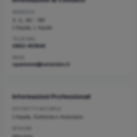
Informazioni di Contatto
INDIRIZZO
S. S., 80 - 18F
L'Aquila
,
L´Aquila
TELEFONO
0862-401844
EMAIL
cpannone@notariato.it
Informazioni Professionali
DISTRETTO NOTARILE
L'Aquila, Sulmona e Avezzano
REGIONE
Abruzzo