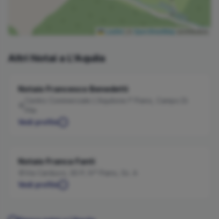
Leaflet
|
©
OpenStreetMap
contributors
Altri Notai a
L'Aquila
Notaio
Francesco
Benedetti
Centro Commerciale L'Aquilone I° Piano, Campo Di
Pile
Vedi profilo
Notaio
Franca
Fanti
Via Carducci, 30 P, IV° Piano, Sc. A
Vedi profilo