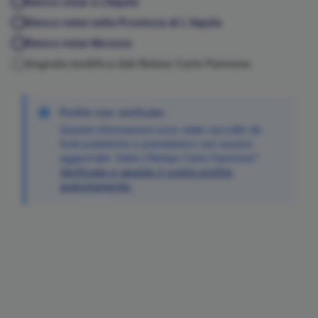
Elenco notai a
L'Aquila
Elenco notai nella Provincia di
L´Aquila
Elenco notai
Abruzzo
Segnala modifica dati Notaio
Carlo
Pannone
Profilo non verificato
Queste informazioni sono state raccolte da
fonti pubbliche e potrebbero non essere
aggiornate. Siete il Notaio
Carlo
Pannone
?
Verificate e gestite il vostro profilo
gratuitamente.