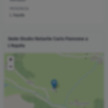
PROVINCIA
L´Aquila
Sede Studio Notarile
Carlo
Pannone
a
L'Aquila
+
−