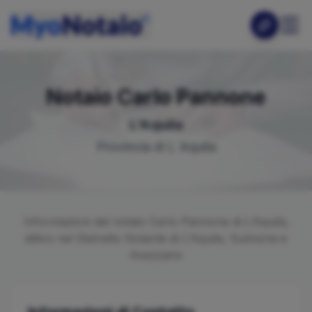
Notaio
Carlo
Pannone
L'Aquila
Provincia di
L´Aquila
Informazioni del notaio
Carlo
Pannone
di
L'Aquila
,
attivo nel Distretto Notarile di
L'Aquila, Sulmona e
Avezzano