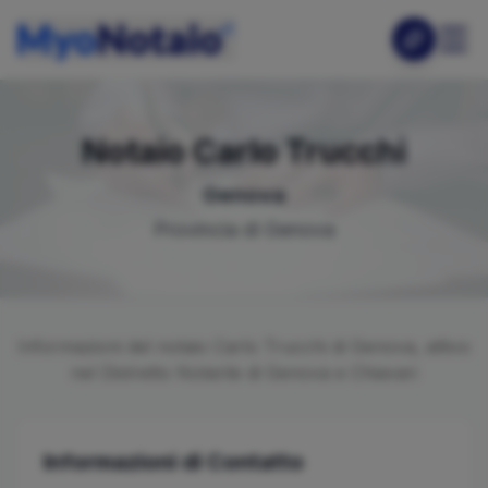
Notaio
Carlo
Trucchi
Genova
Provincia di
Genova
Informazioni del notaio
Carlo
Trucchi
di
Genova
, attivo
nel Distretto Notarile di
Genova e Chiavari
Informazioni di Contatto