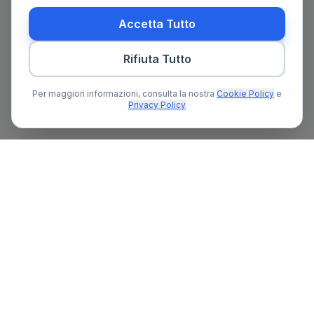
Accetta Tutto
Rifiuta Tutto
Per maggiori informazioni, consulta la nostra
Cookie Policy
e
Privacy Policy
Il primo portale notarile in Italia con un assistente AI gratuito
che ti guida nella ricerca del notaio e nella preparazione delle
pratiche notarili.