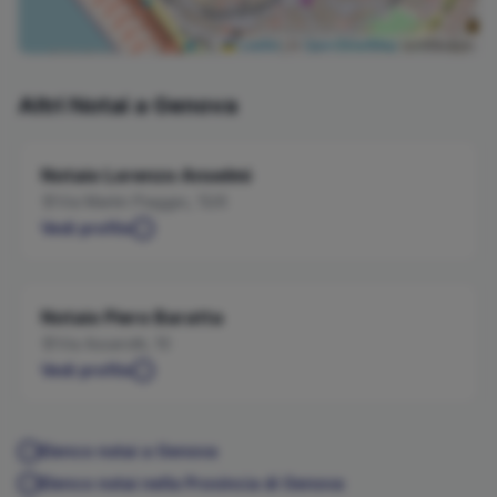
Leaflet
|
©
OpenStreetMap
contributors
Altri Notai a
Genova
Notaio
Lorenzo
Anselmi
Via Martin Piaggio, 13/6
Vedi profilo
Notaio
Piero
Baratta
Via Assarotti, 10
Vedi profilo
Elenco notai a
Genova
Elenco notai nella Provincia di
Genova