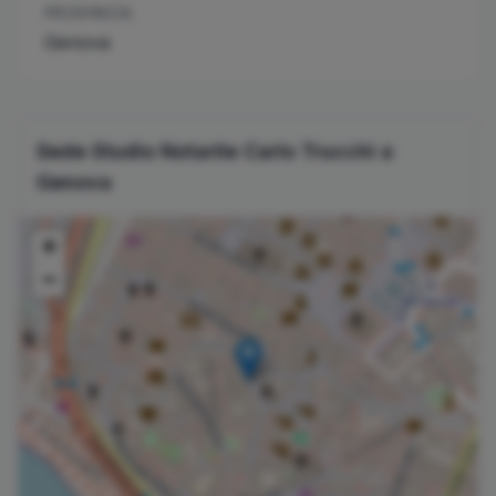
PROVINCIA
Genova
Sede Studio Notarile
Carlo
Trucchi
a
Genova
+
−