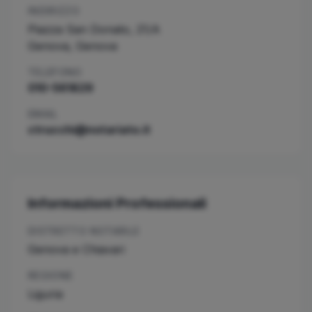
INDIRIZZO
Piazza San Donato, 21/A
Genova
,
Genova
TELEFONO
010-561829
EMAIL
ctrucchi@notariato.it
Informazioni Professionali
DISTRETTO NOTARILE
Genova e Chiavari
REGIONE
Liguria