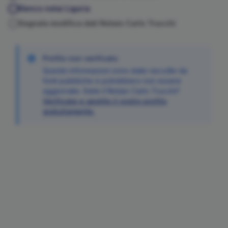
Elenco notai
Liguria
Segnala modifica dati Notaio
Carlo
Trucchi
Profilo non verificato
Queste informazioni sono state raccolte da
fonti pubbliche e potrebbero non essere
aggiornate. Siete il Notaio
Carlo
Trucchi
?
Verificate e gestite il vostro profilo
gratuitamente.