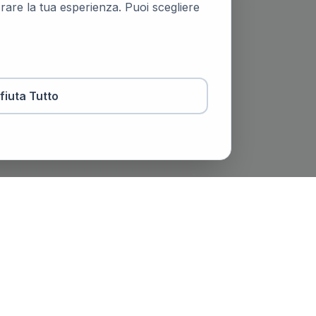
iorare la tua esperienza. Puoi scegliere
ifiuta Tutto
otaio
Contatti
viale Trento e Trieste, 51,