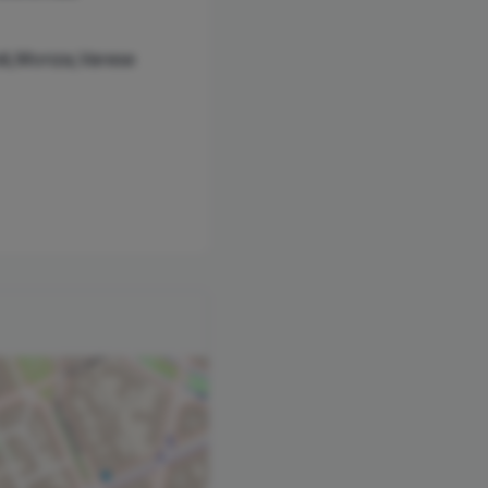
odi,Monza,Varese