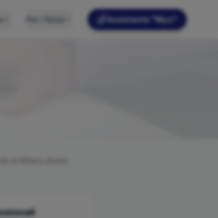
e
Per i Notai
Assistente "Myo"
ile di
Milano,Busto
ssionali