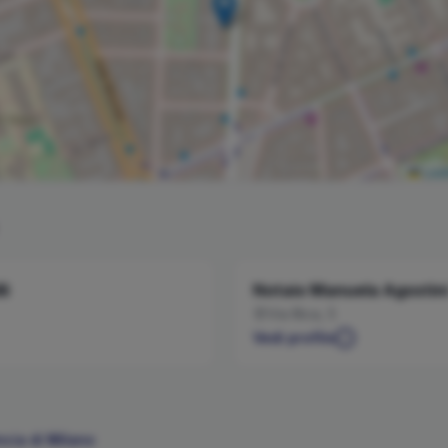
Leaf
li
Notaio
Manuela
Agostin
Via Illica, 5
Vedi profilo
ncia di
Milano