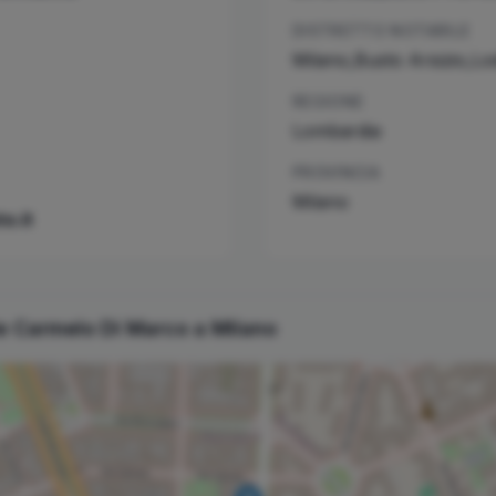
DISTRETTO NOTARILE
Milano,Busto Arsizio,L
REGIONE
Lombardia
PROVINCIA
Milano
o.it
le
Carmelo
Di Marco
a
Milano