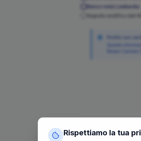
Elenco notai
Lombardia
Segnala modifica dati 
Profilo non veri
Queste informazi
Notaio
Carmelo
Rispettiamo la tua pr