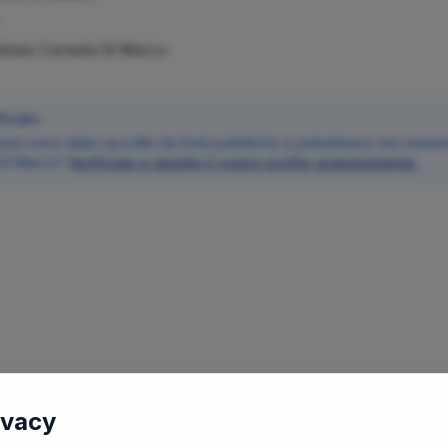
Notaio
Carmelo
Di Marco
ficato
oni sono state raccolte da fonti pubbliche e potrebbero non essere 
Di Marco
?
Verificate e gestite il vostro profilo gratuitamente.
ivacy