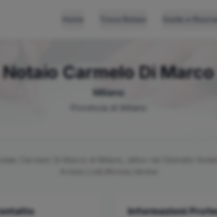
Home
Trova Notaio
Guide e Risors
Notaio
Carmelo
Di Marco
Milano
Provincia di
Milano
notaio
Carmelo
Di Marco
di
Milano
, attivo nel Distretto Notar
Arsizio,Lodi,Monza,Varese
Contatto
Informazioni Profe