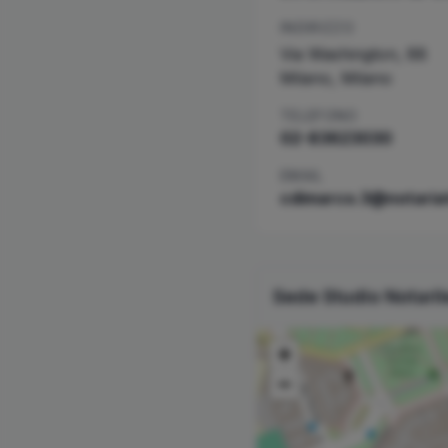
INDIRIZZO
Via Washington, 88
Milano
,
Milano
TELEFONO
02-83623030
EMAIL
cdimarco.3@notariat
Sede Studio Notari
+
−