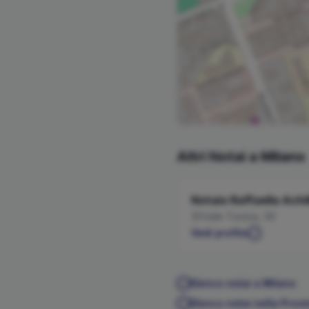
Altri Notai a
Milano
Notaio
Raffaella
Achil
Viale Tunisia, 39
Vedi profilo
Elenco notai a
Milano
Elenco notai nella Provi