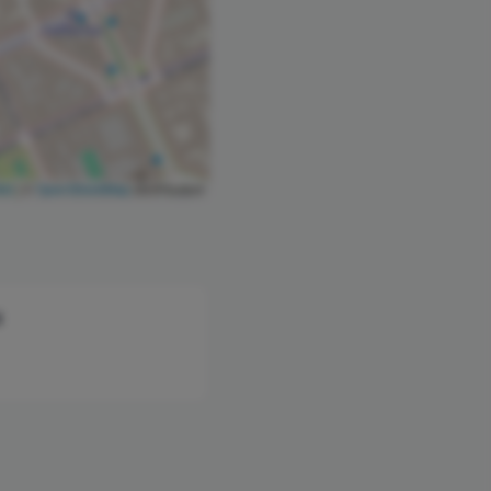
let
|
©
OpenStreetMap
contributors
i