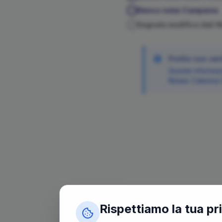
Elenco notai
Campania
Segnala modifica dati 
Profilo non veri
Queste informazi
Notaio
Caterina
Rispettiamo la tua pr