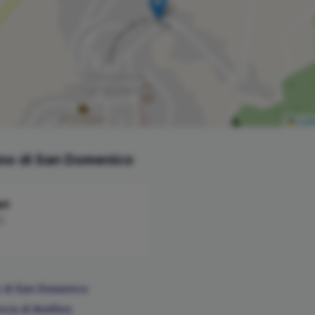
Leaf
no di San Domenico
ni
3
 di San Domenico
ncia di
Avellino