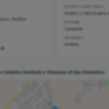
DISTRETTO NOTARILE
Avellino e Sant'Angelo 
enico
,
Avellino
REGIONE
Campania
PROVINCIA
Avellino
.it
le
Caterina
Gambale
a
Chiusano di San Domenico