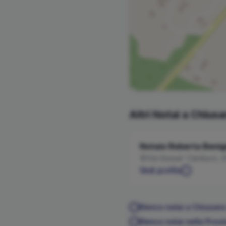
Altri Notai a
Chiusa
Notaio
Roberta
Benig
Via Giosue' Carducci, 3
Vedi profilo
Elenco notai a
Chiusano
Elenco notai nella Provi