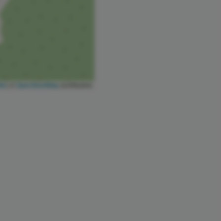
let
|
©
OpenStreetMap
contributors