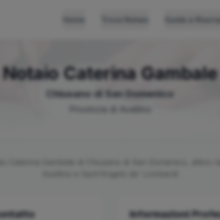
Home
Trova Notaio
Guide e Risors
Notaio
Caterina
Gambale
Chiusano di San Domenico
Provincia di
Avellino
aio
Caterina
Gambale
di
Chiusano di San Domenico
, attivo n
Avellino e Sant'Angelo de' Lombardi
Contatto
Informazioni Profe