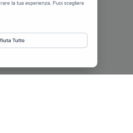
iorare la tua esperienza. Puoi scegliere
ifiuta Tutto
otaio
Contatti
viale Trento e Trieste, 51,