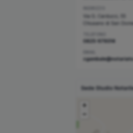
INDIRIZZO
Via G. Carducci, 55
Chiusano di San Dom
TELEFONO
0825-976014
EMAIL
cgambale@notariato
Sede Studio Notari
+
−