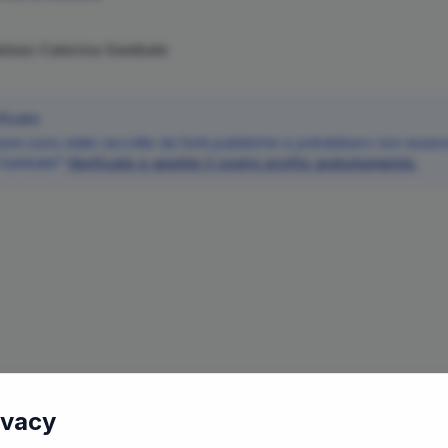
Notaio
Caterina
Gambale
ficato
oni sono state raccolte da fonti pubbliche e potrebbero non essere 
Gambale
?
Verificate e gestite il vostro profilo gratuitamente.
ivacy