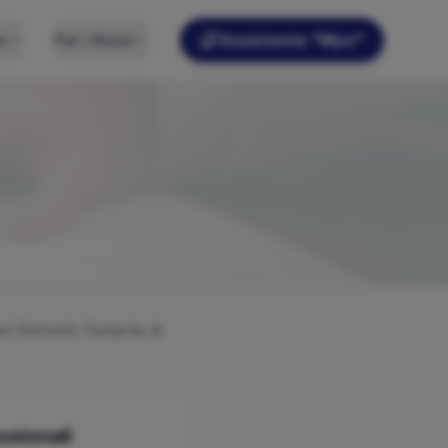
e
Per i Notai
Assistente "Myo"
el Distretto Notarile di
ssionali