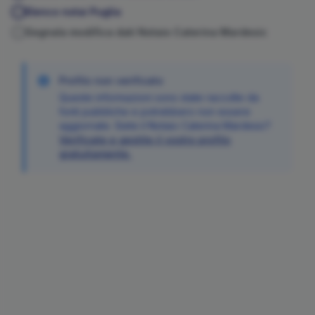
Elenco notai
Puglia
Segnala modifica dati Notaio
Caterina
Mardesic
Profilo non verificato
Queste informazioni sono state raccolte da
fonti pubbliche e potrebbero non essere
aggiornate. Siete il Notaio
Caterina
Mardesic
?
Verificate e gestite il vostro profilo
gratuitamente.