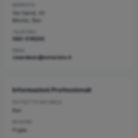
INDIRIZZO
Via Cairoli, 43
Bitonto
,
Bari
TELEFONO
080-3741255
EMAIL
cmardesic@notariato.it
Informazioni Professionali
DISTRETTO NOTARILE
Bari
REGIONE
Puglia