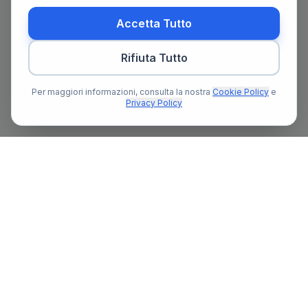
Accetta Tutto
Rifiuta Tutto
Per maggiori informazioni, consulta la nostra
Cookie Policy
e
Privacy Policy
Il primo portale notarile in Italia con un assistente AI gratuito
che ti guida nella ricerca del notaio e nella preparazione delle
pratiche notarili.