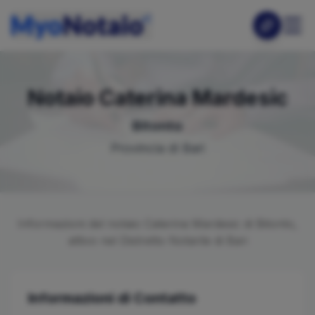
Notaio
Caterina
Mardesic
Bitonto
Provincia di
Bari
Informazioni del notaio
Caterina
Mardesic
di
Bitonto
,
attivo nel Distretto Notarile di
Bari
Informazioni di Contatto