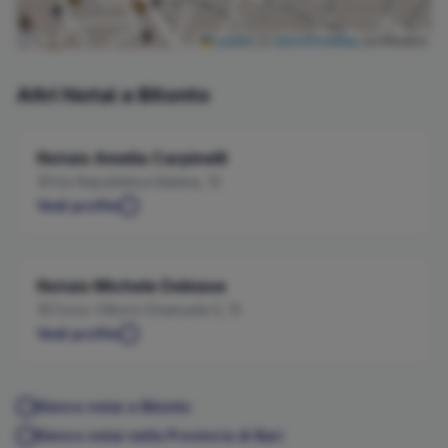
Leaflet
|
©
OpenStreetMap
contributors
Altri Notai a
Bitonto
Notaio
Amelia
Carpinelli
Via Repubblica Italiana, 12
Vedi profilo
Notaio
Michele
Debiase
Corso Vittorio Emanuele II, 13
Vedi profilo
Elenco notai a
Bitonto
Elenco notai nella Provincia di
Bari