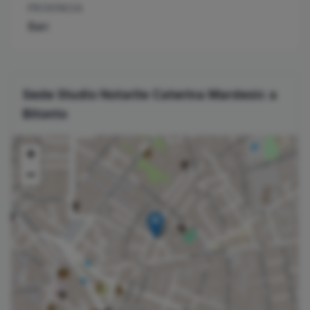
PROVINCIA
Bari
Sede Studio Notarile
Caterina
Mardesic
a
Bitonto
+
−