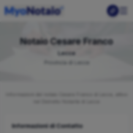
Notaio
Cesare
Franco
Lecce
Provincia di
Lecce
Informazioni del notaio
Cesare
Franco
di
Lecce
, attivo
nel Distretto Notarile di
Lecce
Informazioni di Contatto