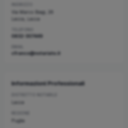
INDIRIZZO
Via Marco Biagi, 26
Lecce
,
Lecce
TELEFONO
0832-307449
EMAIL
cfranco@notariato.it
Informazioni Professionali
DISTRETTO NOTARILE
Lecce
REGIONE
Puglia