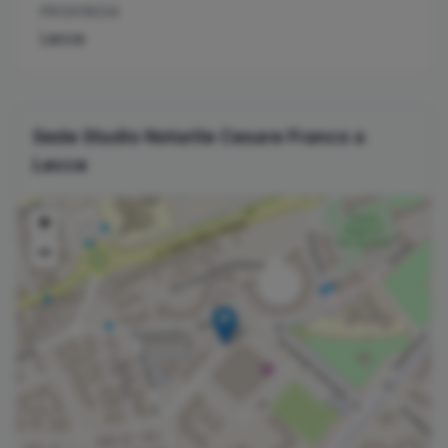
PROVINCIA
Lecce
Sede Studio Notarile
Cesare
Franco
a
Lecce
+
−