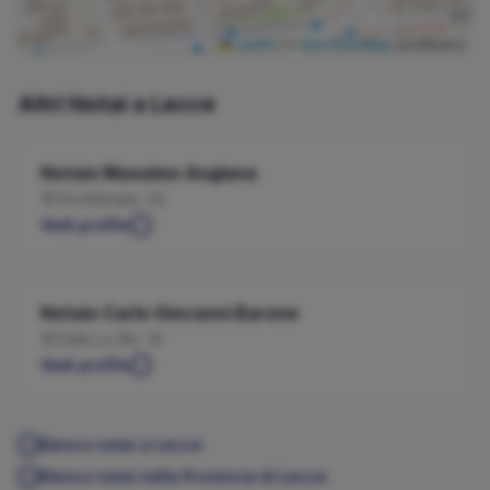
Leaflet
|
©
OpenStreetMap
contributors
Altri Notai a
Lecce
Notaio
Massimo
Anglana
Via Imbriani, 24
Vedi profilo
Notaio
Carlo Giovanni
Barone
Viale Lo Re, 14
Vedi profilo
Elenco notai a
Lecce
Elenco notai nella Provincia di
Lecce