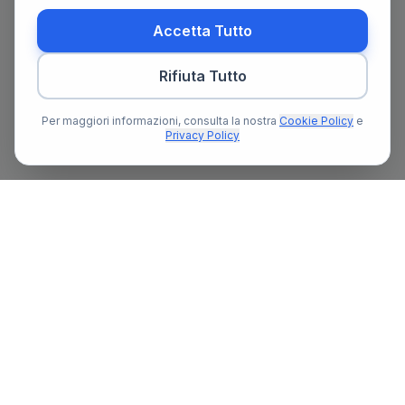
Accetta Tutto
Rifiuta Tutto
Per maggiori informazioni, consulta la nostra
Cookie Policy
e
Privacy Policy
Il primo portale notarile in Italia con un assistente AI gratuito
che ti guida nella ricerca del notaio e nella preparazione delle
pratiche notarili.