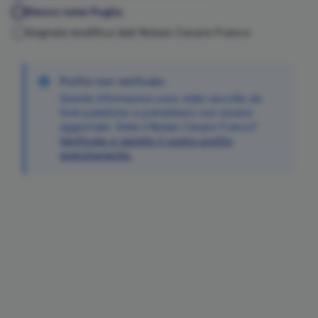
Elenco notai
Puglia
Segnala modifica dati Notaio
Cesare
Franco
Profilo non verificato
Queste informazioni sono state raccolte da
fonti pubbliche e potrebbero non essere
aggiornate. Siete il Notaio
Cesare
Franco
?
Verificate e gestite il vostro profilo
gratuitamente.