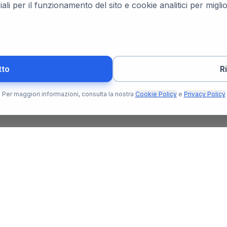
ali per il funzionamento del sito e cookie analitici per migl
tto
R
Per maggiori informazioni, consulta la nostra
Cookie Policy
e
Privacy Policy
Per l'Utente
Per il N
Trova Notaio
Soluzioni