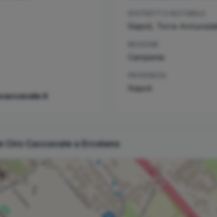
DISTRETTO NOTARILE
Napoli, Torre Annunzia
REGIONE
Campania
PROVINCIA
Napoli
caccavale.it
le
Ciro
Caccavale
a
Ercolano