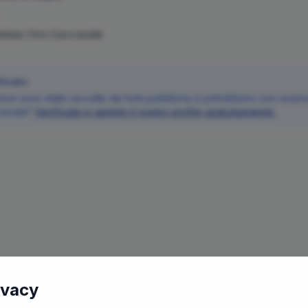
Notaio
Ciro
Caccavale
ficato
oni sono state raccolte da fonti pubbliche e potrebbero non essere 
cavale
?
Verificate e gestite il vostro profilo gratuitamente.
ivacy