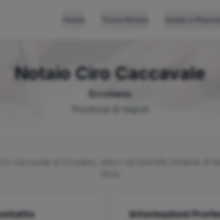
Home
Trova Notaio
Guide e Risors
Notaio
Ciro
Caccavale
Ercolano
Provincia di
Napoli
iro
Caccavale
di
Ercolano
, attivo nel Distretto Notarile di
Na
Nola
Contatto
Informazioni Profe