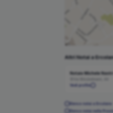
Altri Notai a
Ercola
Notaio
Michele
Nastr
Via Winckelmann, 44
Vedi profilo
Elenco notai a
Ercolano
Elenco notai nella Provi