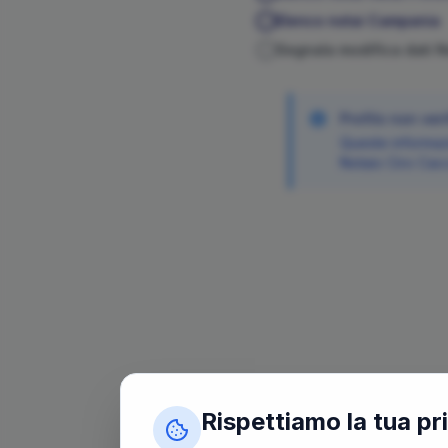
Elenco notai
Campania
Segnala modifica dati 
Profilo non veri
Queste informazi
Notaio
Ciro
Cac
Rispettiamo la tua pr