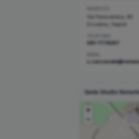
INDIRIZZO
Via Panoramica, 85
Ercolano
,
Napoli
TELEFONO
081-7774267
EMAIL
c.caccavale@notaio
Sede Studio Notari
+
−