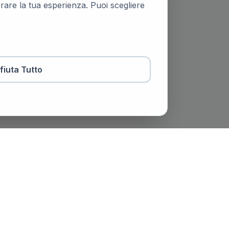
iorare la tua esperienza. Puoi scegliere
ifiuta Tutto
otaio
Contatti
viale Trento e Trieste, 51,