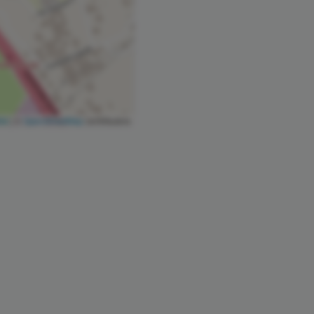
let
|
©
OpenStreetMap
contributors