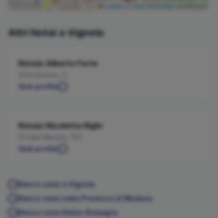
Leaflet
|
©
OpenStreetMap
contributors
Altri Notai a
Vignola
Notaio
Alberto
Forte
Via Bonesi, 5
Vedi profilo
Notaio
Nicoletta
Righi
Viale Mazzini, 15/1
Vedi profilo
Elenco notai a
Vignola
Elenco notai nella Provincia di
Modena
Elenco notai
Emilia-Romagna