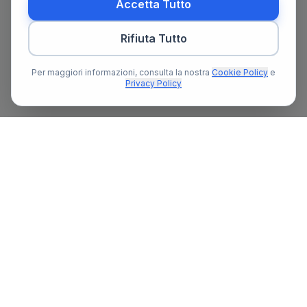
Accetta Tutto
Rifiuta Tutto
Per maggiori informazioni, consulta la nostra
Cookie Policy
e
Privacy Policy
Il primo portale notarile in Italia con un assistente AI gratuito
che ti guida nella ricerca del notaio e nella preparazione delle
pratiche notarili.