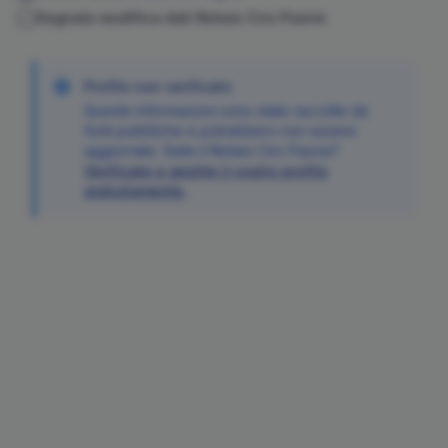
Segnala modifica dati Notaio
Ciro
Paone
Profilo non verificato
Queste informazioni sono state raccolte da
fonti pubbliche e potrebbero non essere
aggiornate. Siete il Notaio
Ciro
Paone
?
Verificate e gestite il vostro profilo
gratuitamente.