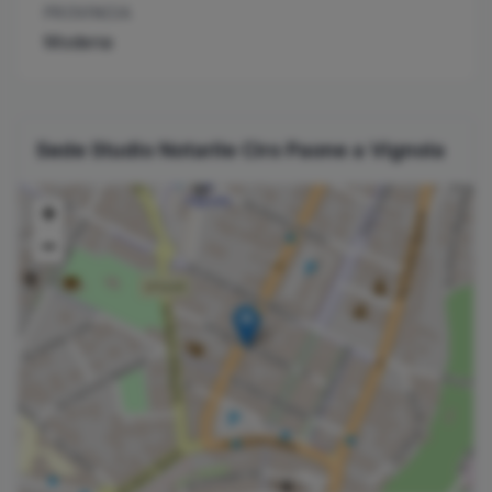
PROVINCIA
Modena
Sede Studio Notarile
Ciro
Paone
a
Vignola
+
−