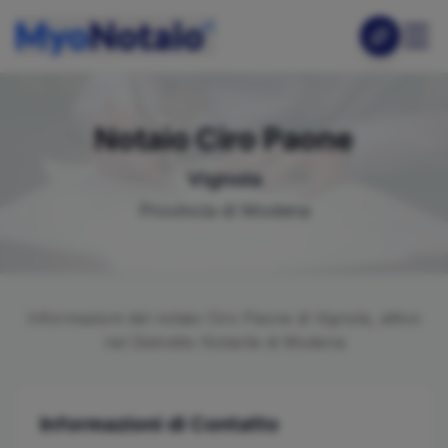
Notaio
Ciro
Paone
Vignola
Provincia di
Modena
Informazioni del notaio
Ciro
Paone
di
Vignola
, attivo
nel Distretto Notarile di
Modena
Informazioni di Contatto