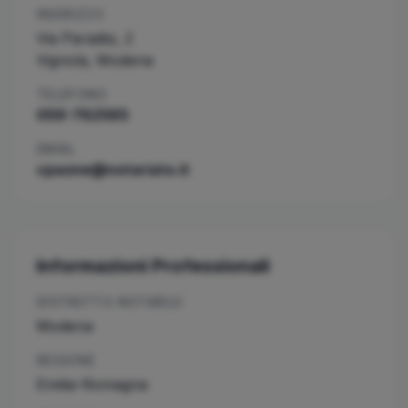
INDIRIZZO
Via Paradisi, 2
Vignola
,
Modena
TELEFONO
059-762565
EMAIL
cpaone@notariato.it
Informazioni Professionali
DISTRETTO NOTARILE
Modena
REGIONE
Emilia-Romagna