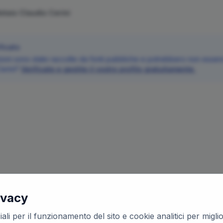
Notaio
Claudio
Cerini
ficato
oni sono state raccolte da fonti pubbliche e potrebbero non essere 
erini
?
Verificate e gestite il vostro profilo gratuitamente.
ivacy
ali per il funzionamento del sito e cookie analitici per migl