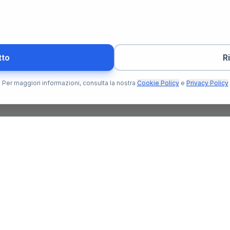
tto
R
Per maggiori informazioni, consulta la nostra
Cookie Policy
e
Privacy Policy
Per l'Utente
Per il N
Trova Notaio
Soluzioni
o che ti