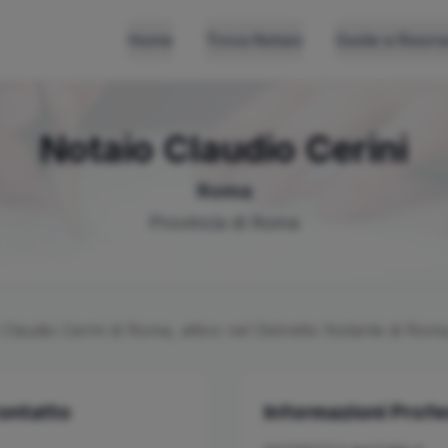
Home
Trova Notaio
Guide e Risors
Notaio
Claudio
Cerini
Roma
Provincia di
Roma
o
Claudio
Cerini
di
Roma
, attivo nel Distretto Notarile di
Roma,
Contatto
Informazioni Profe