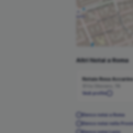
Altri Notai a
Roma
Notaio
Rosa
Accarin
Via Ottaviano, 118
Vedi profilo
Elenco notai a
Roma
Elenco notai nella Provi
Elenco notai
Lazio