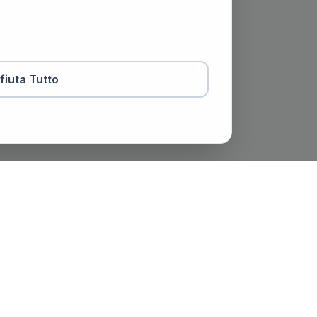
ifiuta Tutto
otaio
Contatti
viale Trento e Trieste, 51,
Spoleto (PG)