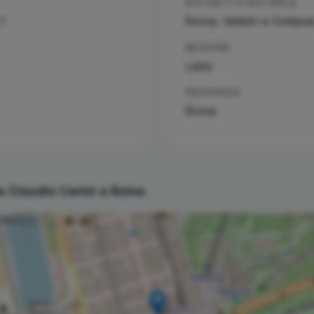
DISTRETTO NOTARILE
1
Roma, Velletri e Civitav
REGIONE
Lazio
PROVINCIA
Roma
le
Claudio
Cerini
a
Roma