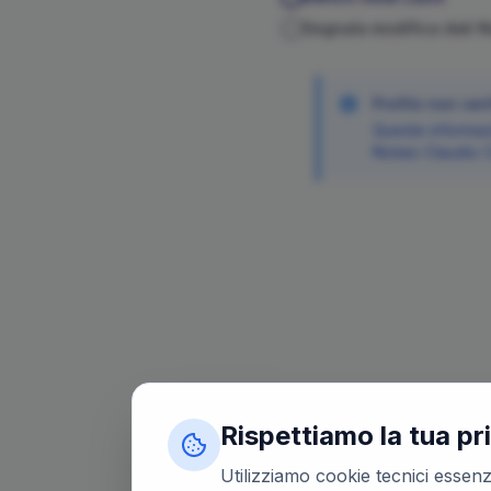
Segnala modifica dati 
Profilo non veri
Queste informazi
Notaio
Claudio
C
Rispettiamo la tua pr
Utilizziamo cookie tecnici essenzi