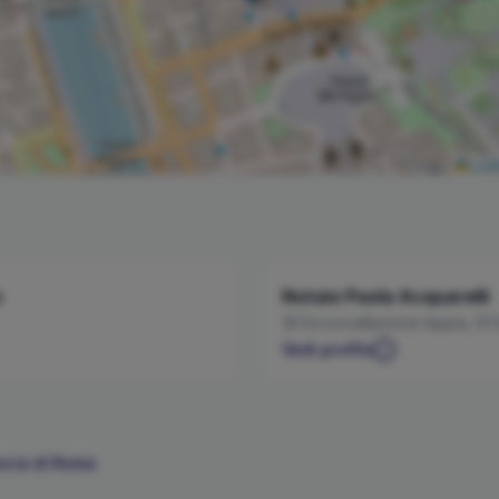
Leaf
o
Notaio
Paola
Acquarelli
Circonvallazione Appia, 97
Vedi profilo
ncia di
Roma