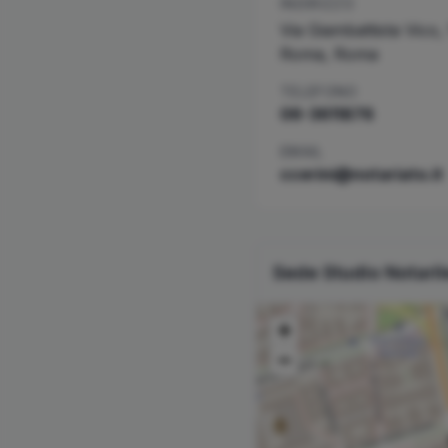
INDIRIZZO
Via Giambattista Vico, 
Roma
,
Roma
TELEFONO
06-3611876
EMAIL
ccerini@notariato.it
Sede Studio Notari
+
−