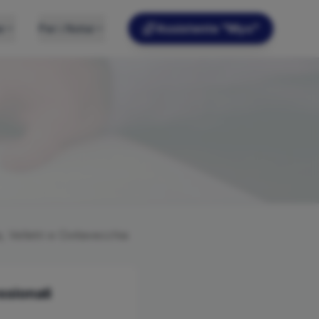
e
Per i Notai
Assistente "Myo"
 Velletri e Civitavecchia
ssionali