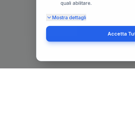
quali abilitare.
Mostra dettagli
Accetta Tu
Il primo portale notarile in Italia con un assistente AI gratuit