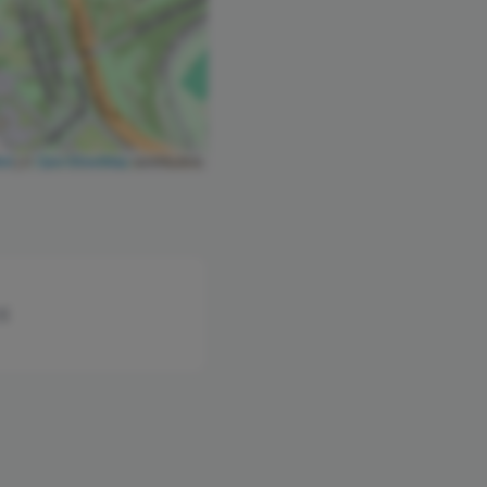
let
|
©
OpenStreetMap
contributors
/E