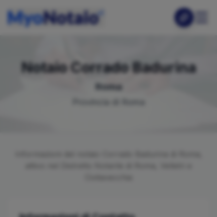
Notaio
Corrado
Badurina
Roma
Provincia di
Roma
Informazioni del notaio
Corrado
Badurina
di
Roma
,
attivo nel Distretto Notarile di
Roma, Velletri e
Civitavecchia