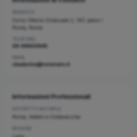
Informazioni di Contatto
INDIRIZZO
Corso Vittorio Emanuele II, 197, piano I
Roma
,
Roma
TELEFONO
06-68802649
EMAIL
cbadurina@notariato.it
Informazioni Professionali
DISTRETTO NOTARILE
Roma, Velletri e Civitavecchia
REGIONE
Lazio