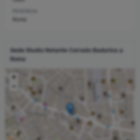
PROVINCIA
Roma
Sede Studio Notarile
Corrado
Badurina
a
Roma
+
−