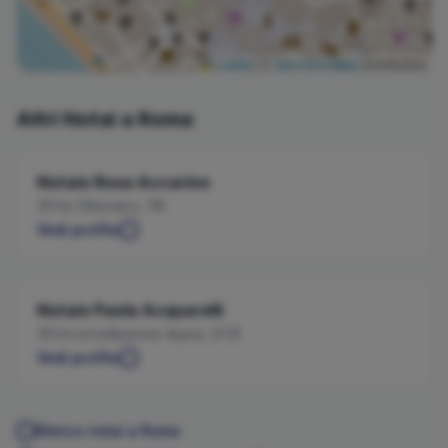
Leaflet
|
©
OpenStreetMap
contributors
Altri Notai a
Roma
Notaio
Rosa
Accarino
Via Ottaviano, 118
Vedi profilo
Notaio
Paola
Acquarelli
Circonvallazione Appia, 97/E
Vedi profilo
Elenco notai a
Roma