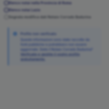
Elenco notai nella Provincia di
Roma
Elenco notai
Lazio
Segnala modifica dati Notaio
Corrado
Badurina
Profilo non verificato
Queste informazioni sono state raccolte da
fonti pubbliche e potrebbero non essere
aggiornate. Siete il Notaio
Corrado
Badurina
?
Verificate e gestite il vostro profilo
gratuitamente.