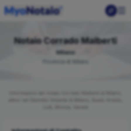
Notaio
Corrado
Malberti
Milano
Provincia di
Milano
Informazioni del notaio
Corrado
Malberti
di
Milano
,
attivo nel Distretto Notarile di
Milano, Busto Arsizio,
Lodi, Monza, Varese