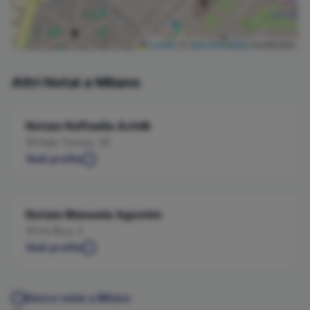
Leaflet
|
©
OpenStreetMap
contributors
Altri Notai a
Milano
Notaio
Raffaella
Achilli
Viale Tunisia, 39
Vedi profilo
Notaio
Manuela
Agostini
Via Illica, 5
Vedi profilo
Elenco notai a
Milano