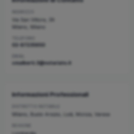
Informazioni di Contatto
INDIRIZZO
Via San Vittore, 39
Milano
,
Milano
TELEFONO
02-87235650
EMAIL
cmalberti.3@notariato.it
Informazioni Professionali
DISTRETTO NOTARILE
Milano, Busto Arsizio, Lodi, Monza, Varese
REGIONE
Lombardia