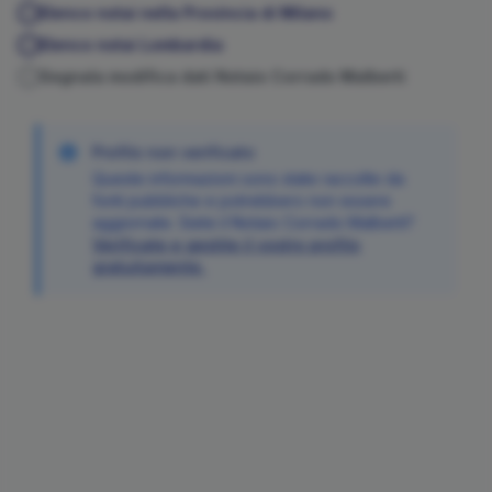
Elenco notai nella Provincia di
Milano
Elenco notai
Lombardia
Segnala modifica dati Notaio
Corrado
Malberti
Profilo non verificato
Queste informazioni sono state raccolte da
fonti pubbliche e potrebbero non essere
aggiornate. Siete il Notaio
Corrado
Malberti
?
Verificate e gestite il vostro profilo
gratuitamente.