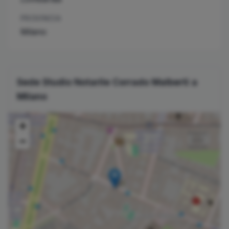
PROVINCIA
Milano
Sede Studio Notarile
Corrado
Malberti
a
Milano
+
−