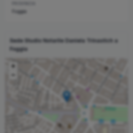
PROVINCIA
Foggia
Sede Studio Notarile
Daniela
Trinastich
a
Foggia
+
−