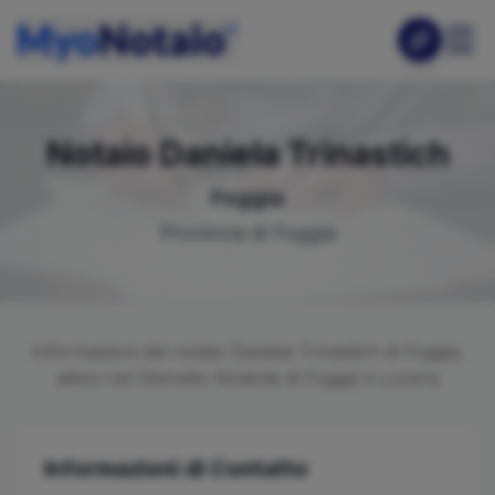
Notaio
Daniela
Trinastich
Foggia
Provincia di
Foggia
Informazioni del notaio
Daniela
Trinastich
di
Foggia
,
attivo nel Distretto Notarile di
Foggia e Lucera
Informazioni di Contatto