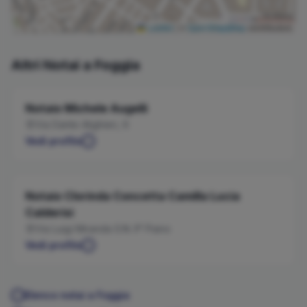
Leaflet
|
©
OpenStreetMap
contributors
Altri Notai a
Foggia
Notaio
Michele
Augelli
Via Dante Alighieri, 6
Vedi profilo
Notaio
Clorinda Concetta Camilla Lucia
Calderisi
Via Luigi Miranda S.N. II° Piano
Vedi profilo
Elenco notai a
Foggia