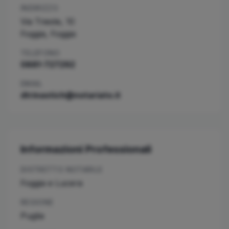
INDIRIZZO
Via Trieste, 10
Foggia
,
Foggia
TELEFONO
0881-727292
EMAIL
dtrinastich@notariato.it
Informazioni Professionali
DISTRETTO NOTARILE
Foggia e Lucera
REGIONE
Puglia