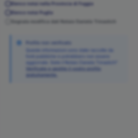
Elenco notai nella Provincia di
Foggia
Elenco notai
Puglia
Segnala modifica dati Notaio
Daniela
Trinastich
Profilo non verificato
Queste informazioni sono state raccolte da
fonti pubbliche e potrebbero non essere
aggiornate. Siete il Notaio
Daniela
Trinastich
?
Verificate e gestite il vostro profilo
gratuitamente.