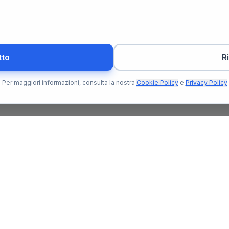
tto
R
Per maggiori informazioni, consulta la nostra
Cookie Policy
e
Privacy Policy
Per l'Utente
Per il N
Trova Notaio
Soluzioni
o che ti