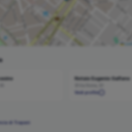
Leaf
a
asino
Notaio
Eugenio
Galfano
 36
Via Roma, 81
Vedi profilo
ncia di
Trapani