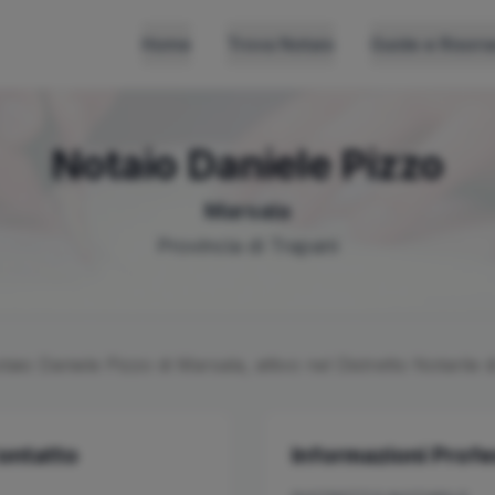
Home
Trova Notaio
Guide e Risors
Notaio
Daniele
Pizzo
Marsala
Provincia di
Trapani
otaio
Daniele
Pizzo
di
Marsala
, attivo nel Distretto Notarile 
Contatto
Informazioni Profe