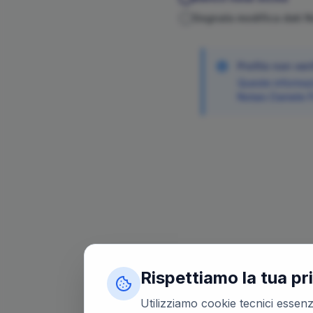
Segnala modifica dati 
Profilo non veri
Queste informazi
Notaio
Daniele
Rispettiamo la tua pr
Utilizziamo cookie tecnici essenzi