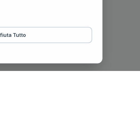
ifiuta Tutto
otaio
Contatti
viale Trento e Trieste, 51,
Spoleto (PG)