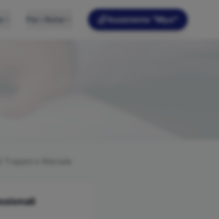
e
Per i Notai
Assistente "Myo"
di
Trapani e Marsala
ssionali