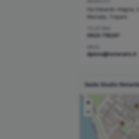
INDIRIZZO
Via Edoardo Alagna, 2
Marsala
,
Trapani
TELEFONO
0923-716247
EMAIL
dpizzo@notariato.it
Sede Studio Notari
+
−