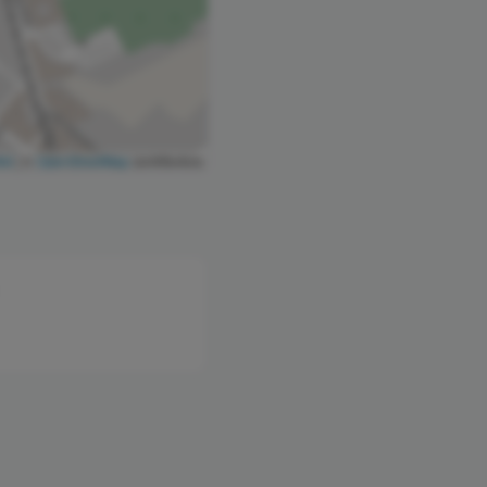
let
|
©
OpenStreetMap
contributors