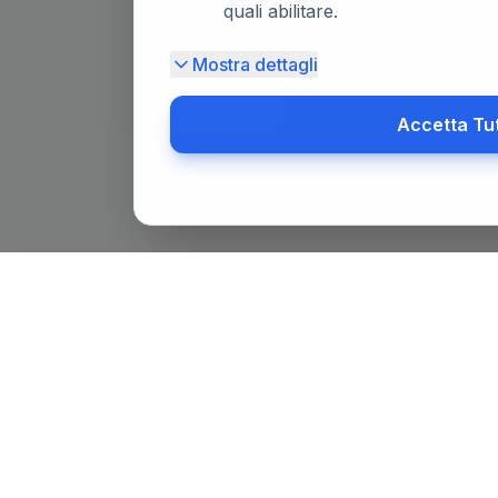
quali abilitare.
Mostra dettagli
Accetta Tu
Il primo portale notarile in Italia con un assistente AI gratuit