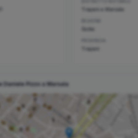
DISTRETTO NOTARILE
1
Trapani e Marsala
REGIONE
Sicilia
PROVINCIA
Trapani
le
Daniele
Pizzo
a
Marsala