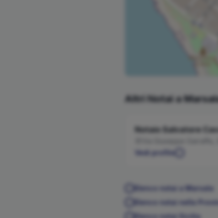
Altri Notai a
Marsal
Notaio
Salvatore
Cav
Via Giuseppe Garraffa,
Vedi profilo
Elenco notai a
Marsala
Elenco notai nella Provi
Elenco notai
Sicilia