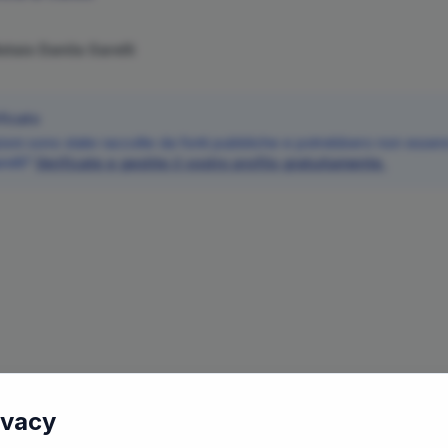
Notaio
Danila
Garelli
ficato
oni sono state raccolte da fonti pubbliche e potrebbero non essere 
relli
?
Verificate e gestite il vostro profilo gratuitamente.
ivacy