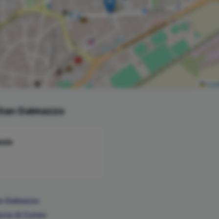
Leaf
San Dalmazzo
sio
n Dalmazzo
ncia di
Cuneo