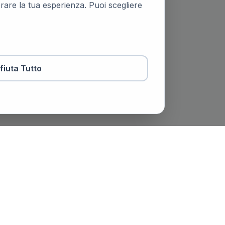
iorare la tua esperienza. Puoi scegliere
ifiuta Tutto
otaio
Contatti
viale Trento e Trieste, 51,