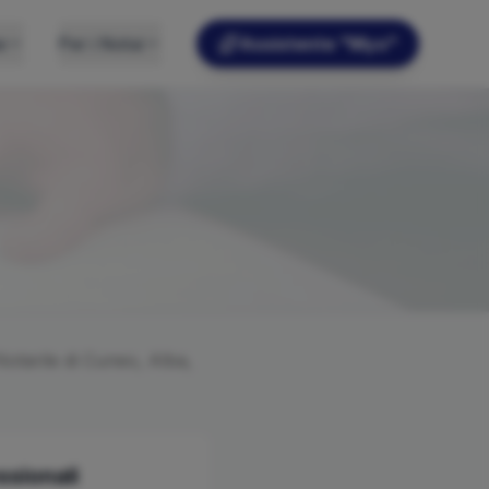
e
Per i Notai
Assistente "Myo"
Notarile di
Cuneo, Alba,
ssionali