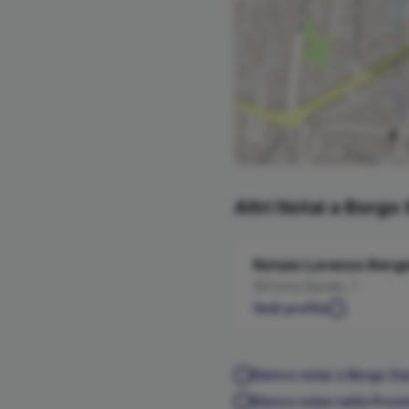
Altri Notai a
Borgo 
Notaio
Lorenzo
Berge
Corso Barale, 1
Vedi profilo
Elenco notai a
Borgo Sa
Elenco notai nella Provi