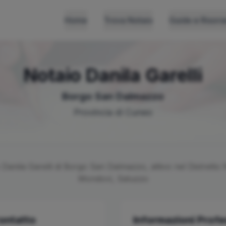
Home
Trova Notaio
Guide e Risors
Notaio
Danila
Garelli
Borgo San Dalmazzo
Provincia di
Cuneo
o
Danila
Garelli
di
Borgo San Dalmazzo
, attivo nel Distretto 
Mondovì, Saluzzo
Contatto
Informazioni Profe