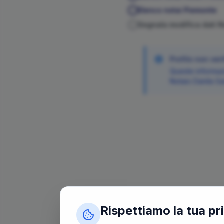
Elenco notai
Piemonte
Segnala modifica dati 
Profilo non veri
Queste informazi
Notaio
Danila
Ga
Rispettiamo la tua pr