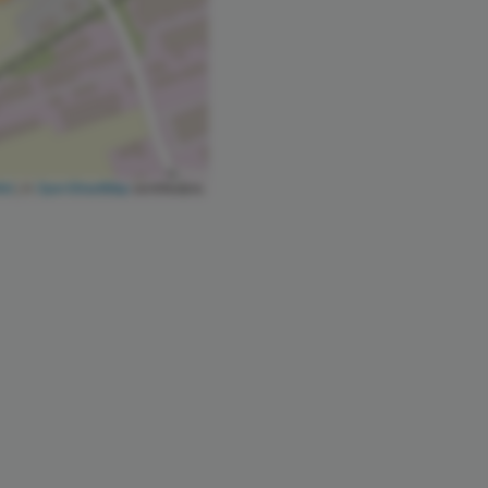
let
|
©
OpenStreetMap
contributors