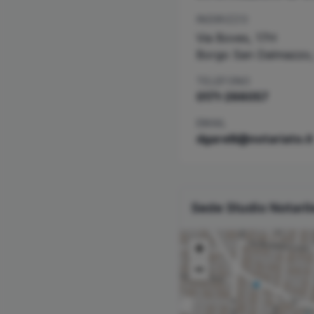
INDIRIZZO
Via Boves, 17H
Borgo San Dalmazzo
TELEFONO
0171-266057
EMAIL
dgarelli@notariato.it
Sede Studio Notari
+
−