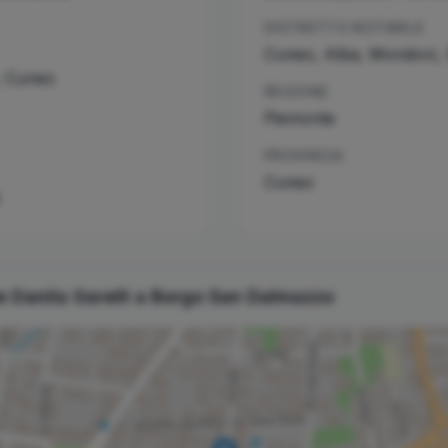
DISTRETTO NOTARILE
Cuneo, Alba, Mondovì,
,
Cuneo
REGIONE
Piemonte
PROVINCIA
Cuneo
le
Danila
Garelli
a
Borgo San Dalmazzo