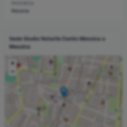
PROVINCIA
Messina
Sede Studio Notarile
Danilo
Messina
a
Messina
+
−