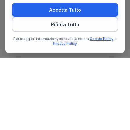
Accetta Tutto
Rifiuta Tutto
Per maggiori informazioni, consulta la nostra
Cookie Policy
e
Privacy Policy
Il primo portale notarile in Italia con un assistente AI gratuito
che ti guida nella ricerca del notaio e nella preparazione delle
pratiche notarili.