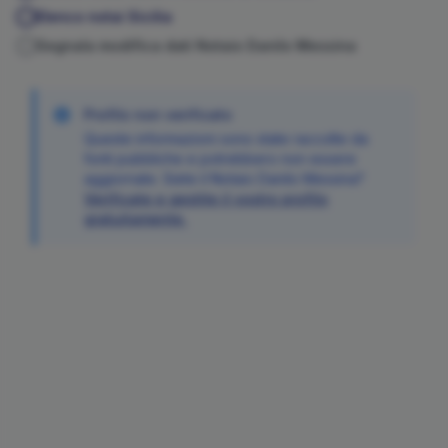
Elenco notai
Sicilia
Segnala modifica dati Notaio
Danilo
Messina
Profilo non verificato
Queste informazioni sono state raccolte da
fonti pubbliche e potrebbero non essere
aggiornate. Siete il Notaio
Danilo
Messina
?
Verificate e gestite il vostro profilo
gratuitamente.