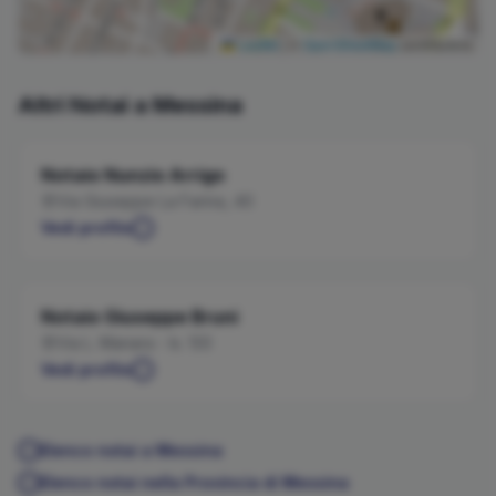
Leaflet
|
©
OpenStreetMap
contributors
Altri Notai a
Messina
Notaio
Nunzio
Arrigo
Via Giuseppe La Farina, 40
Vedi profilo
Notaio
Giuseppe
Bruni
Via L. Manara - Is. 133
Vedi profilo
Elenco notai a
Messina
Elenco notai nella Provincia di
Messina