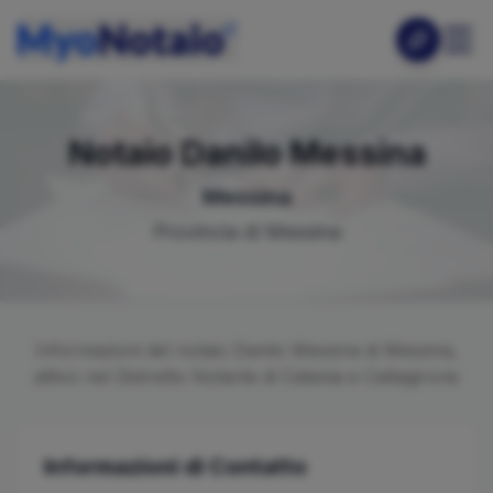
Notaio
Danilo
Messina
Messina
Provincia di
Messina
Informazioni del notaio
Danilo
Messina
di
Messina
,
attivo nel Distretto Notarile di
Catania e Caltagirone
Informazioni di Contatto