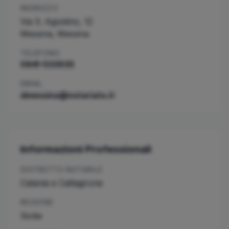
INDIRIZZO
Via S. Agostino, 12
Messina
,
Messina
TELEFONO
0941-533935
EMAIL
dmessina@notariato.it
Informazioni Professionali
DISTRETTO NOTARILE
Catania e Caltagirone
REGIONE
Sicilia