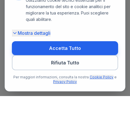
Utilizziamo cookie tecnici essenziali per il
funzionamento del sito e cookie analitici per
migliorare la tua esperienza. Puoi scegliere
quali abilitare.
Mostra dettagli
Accetta Tutto
Rifiuta Tutto
Per maggiori informazioni, consulta la nostra
Cookie Policy
e
Privacy Policy