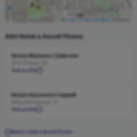
Leaflet
|
©
OpenStreetMap
contributors
Altri Notai a
Ascoli Piceno
Notaio
Marianna
Calabrese
Via Firenze, 2/E
Vedi profilo
Notaio
Nazzareno
Cappelli
Rua del Papavero, 6
Vedi profilo
Elenco notai a
Ascoli Piceno