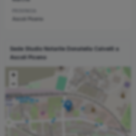
PROVINCIA
Ascoli Piceno
Sede Studio Notarile
Donatella
Calvelli
a
Ascoli Piceno
+
−