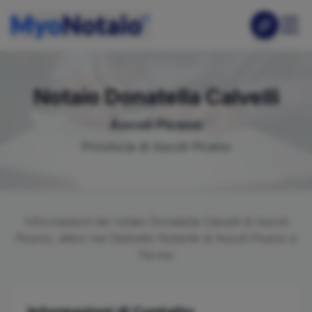
Notaio
Donatella
Calvelli
Ascoli Piceno
Provincia di
Ascoli Piceno
Informazioni del notaio
Donatella
Calvelli
di
Ascoli
Piceno
, attivo nel Distretto Notarile di
Ascoli Piceno e
Fermo