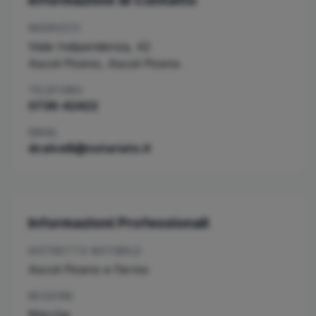
Informazioni di Contatto
INDIRIZZO
Viale Indipendenza, 42
Ascoli Piceno
,
Ascoli Piceno
TELEFONO
0736-42422
EMAIL
dcalvelli@notariato.it
Informazioni Professionali
DISTRETTO NOTARILE
Ascoli Piceno e Fermo
REGIONE
Marche