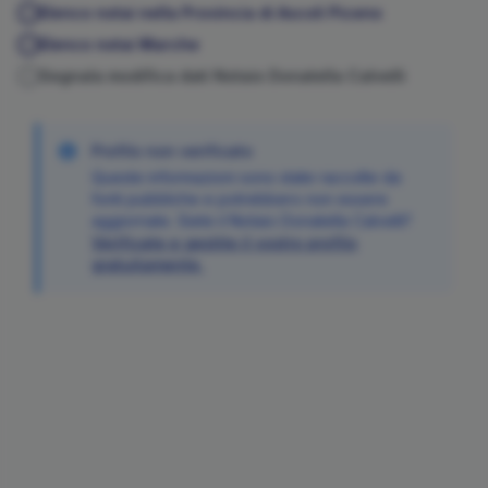
Elenco notai nella Provincia di
Ascoli Piceno
Elenco notai
Marche
Segnala modifica dati Notaio
Donatella
Calvelli
Profilo non verificato
Queste informazioni sono state raccolte da
fonti pubbliche e potrebbero non essere
aggiornate. Siete il Notaio
Donatella
Calvelli
?
Verificate e gestite il vostro profilo
gratuitamente.