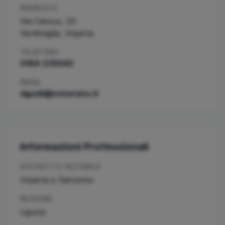
INDIRIZZO
Via Cavour, 53
Ventimiglia
,
Imperia
TELEFONO
0184-235042
EMAIL
dguidi@notariato.it
Informazioni Professionali
DISTRETTO NOTARILE
Imperia e Sanremo
REGIONE
Liguria