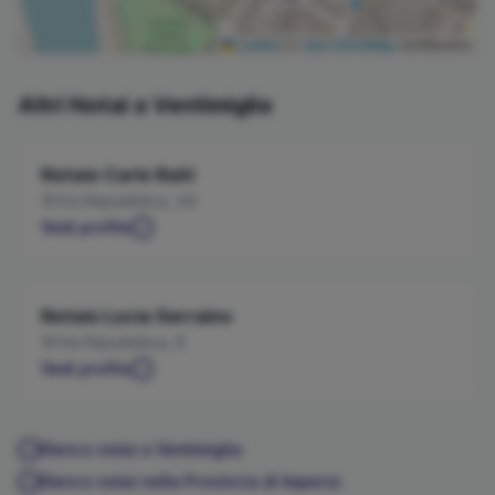
Leaflet
|
©
OpenStreetMap
contributors
Altri Notai a
Ventimiglia
Notaio
Carlo
Raiti
Via Repubblica, 1/A
Vedi profilo
Notaio
Lucia
Serraino
Via Repubblica, 8
Vedi profilo
Elenco notai a
Ventimiglia
Elenco notai nella Provincia di
Imperia