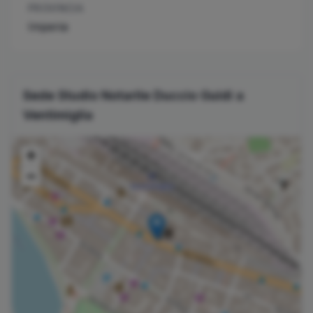
PROVINCIA
Imperia
Sede Studio Notarile
Duccio
Guidi
a
Ventimiglia
+
−