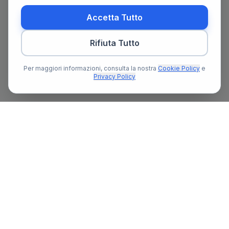
Accetta Tutto
Rifiuta Tutto
Per maggiori informazioni, consulta la nostra
Cookie Policy
e
Privacy Policy
Il primo portale notarile in Italia con un assistente AI gratuito
che ti guida nella ricerca del notaio e nella preparazione delle
pratiche notarili.