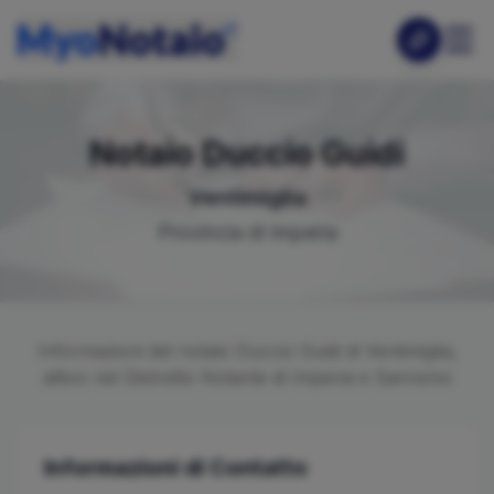
Notaio
Duccio
Guidi
Ventimiglia
Provincia di
Imperia
Informazioni del notaio
Duccio
Guidi
di
Ventimiglia
,
attivo nel Distretto Notarile di
Imperia e Sanremo
Informazioni di Contatto