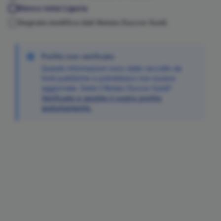
Elenco notai
Liguria
Segnala modifica dati Notaio
Duccio
Guidi
Profilo non verificato
Queste informazioni sono state raccolte da
fonti pubbliche e potrebbero non essere
aggiornate. Siete il Notaio
Duccio
Guidi
?
Verificate e gestite il vostro profilo
gratuitamente.