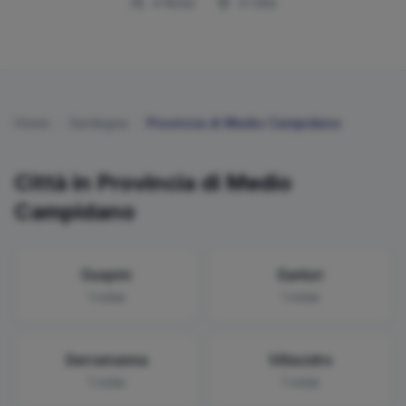
4
Notai
4
Città
Home
/
Sardegna
/
Provincia di
Medio Campidano
Città in Provincia di
Medio
Campidano
Guspini
Sanluri
1
notai
1
notai
Serramanna
Villacidro
1
notai
1
notai