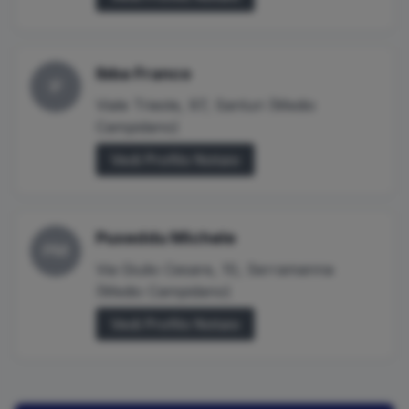
Ibba
Franco
IF
Viale Trieste, 97
,
Sanluri
(
Medio
Campidano
)
Vedi Profilo Notaio
Puxeddu
Michele
PM
Via Giulio Cesare, 10
,
Serramanna
(
Medio Campidano
)
Vedi Profilo Notaio