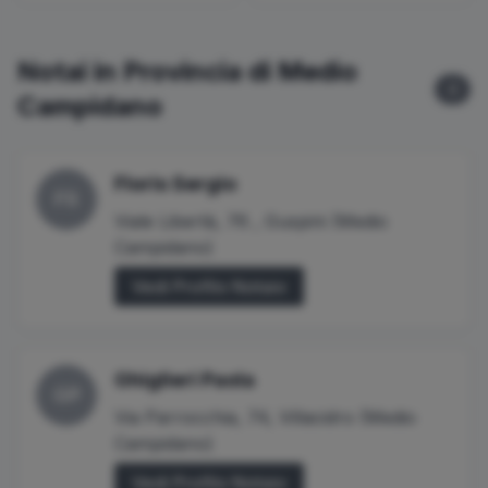
Notai in Provincia di
Medio
4
Campidano
Floris
Sergio
FS
Viale Libertà, 76
,
Guspini
(
Medio
Campidano
)
Vedi Profilo Notaio
Ghiglieri
Paola
GP
Via Parrocchia, 74
,
Villacidro
(
Medio
Campidano
)
Vedi Profilo Notaio