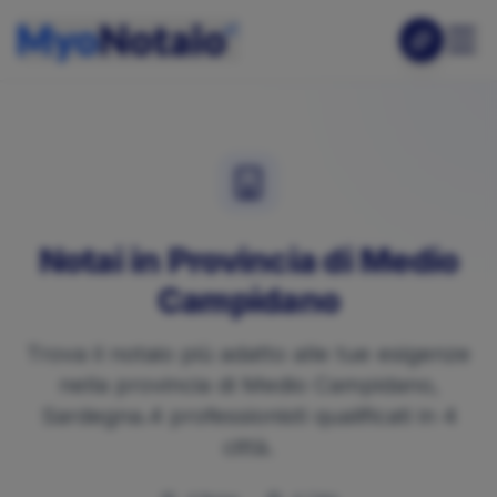
Notai in Provincia di
Medio
Campidano
Trova il notaio più adatto alle tue esigenze
nella provincia di
Medio Campidano
,
Sardegna
.
4
professionisti qualificati in
4
città.