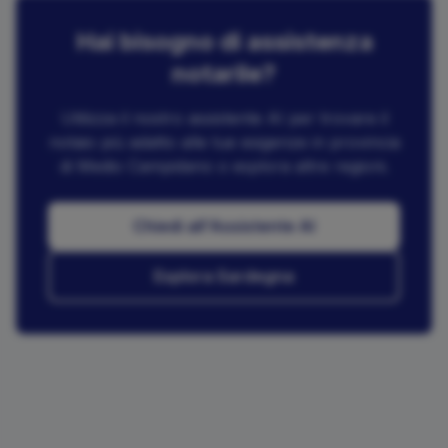
Hai bisogno di assistenza
notarile?
Utilizza il nostro assistente AI per trovare il
notaio più adatto alle tue esigenze in provincia
di
Medio Campidano
o esplora altre regioni.
Chiedi all'Assistente AI
Esplora
Sardegna