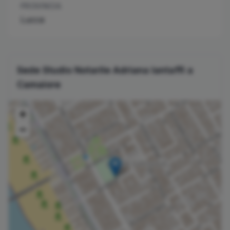
PROVINCIA
Lucca
Sede Studio Notarile
Adriana
Iantaffi
a
Camaiore
+
−