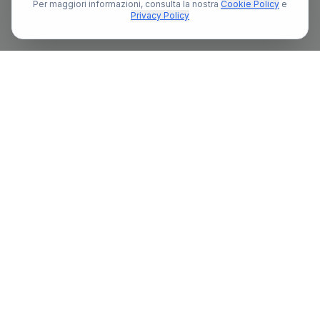
Per maggiori informazioni, consulta la nostra
Cookie Policy
e
Privacy Policy
Il primo portale notarile in Italia con un assistente AI gratuito
che ti guida nella ricerca del notaio e nella preparazione delle
pratiche notarili.
13.377
836+
Ore
Risposte fornite da Myo
Risparmiate dai notai