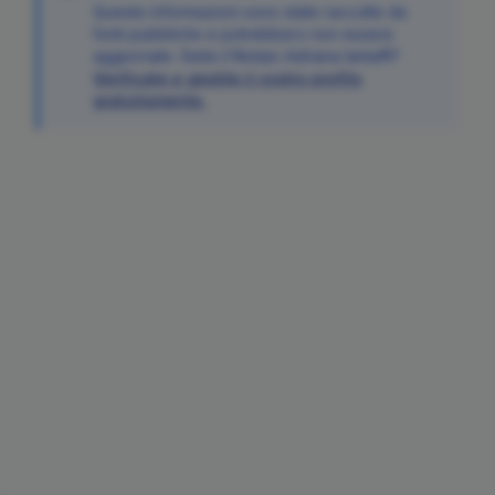
Queste informazioni sono state raccolte da
fonti pubbliche e potrebbero non essere
aggiornate. Siete il Notaio
Adriana
Iantaffi
?
Verificate e gestite il vostro profilo
gratuitamente.