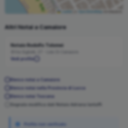
Leaflet
|
©
OpenStreetMap
contributors
Altri Notai a
Camaiore
Notaio
Rodolfo
Tolomei
Via Gigliotti, 27 - Lido Di Camaiore
Vedi profilo
Elenco notai a
Camaiore
Elenco notai nella Provincia di
Lucca
Elenco notai
Toscana
Segnala modifica dati Notaio
Adriana
Iantaffi
Profilo non verificato