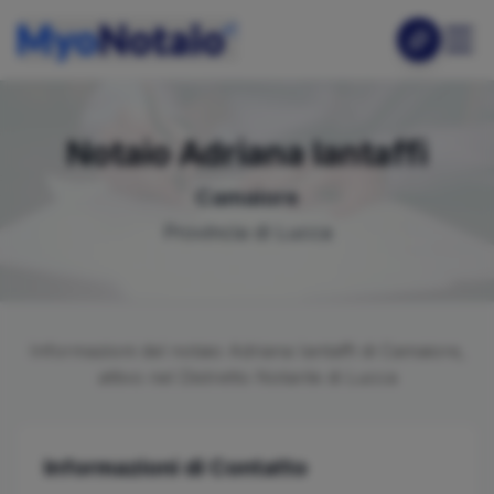
Notaio
Adriana
Iantaffi
Camaiore
Provincia di
Lucca
Informazioni del notaio
Adriana
Iantaffi
di
Camaiore
,
attivo nel Distretto Notarile di
Lucca
Informazioni di Contatto