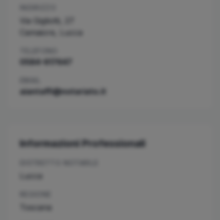
INDIRIZZO
Via Gigliotti, 27
Camaiore
,
Lucca
TELEFONO
0584-617647
EMAIL
aiantaffi@notariato.it
Informazioni Professionali
DISTRETTO NOTARILE
Lucca
REGIONE
Toscana