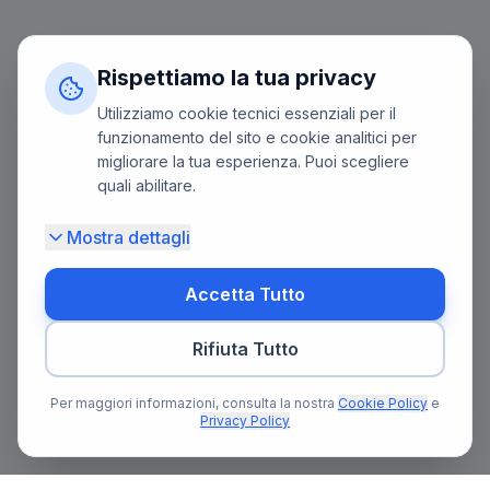
Rispettiamo la tua privacy
Utilizziamo cookie tecnici essenziali per il
funzionamento del sito e cookie analitici per
migliorare la tua esperienza. Puoi scegliere
quali abilitare.
Mostra dettagli
Accetta Tutto
Rifiuta Tutto
Per maggiori informazioni, consulta la nostra
Cookie Policy
e
Privacy Policy