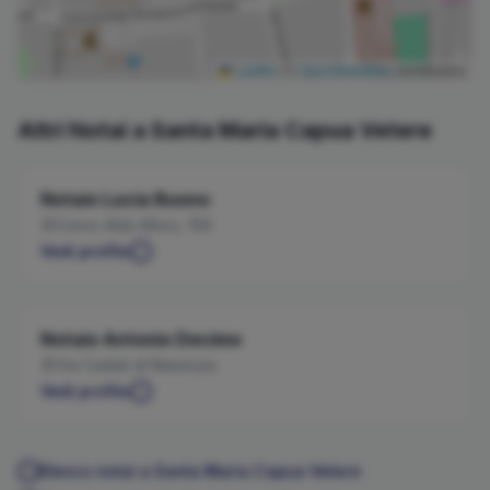
Leaflet
|
©
OpenStreetMap
contributors
Altri Notai a
Santa Maria Capua Vetere
Notaio
Lucia
Buono
Corso Aldo Moro, 156
Vedi profilo
Notaio
Antonio
Decimo
Via Caduti di Nassiryia
Vedi profilo
Elenco notai a
Santa Maria Capua Vetere