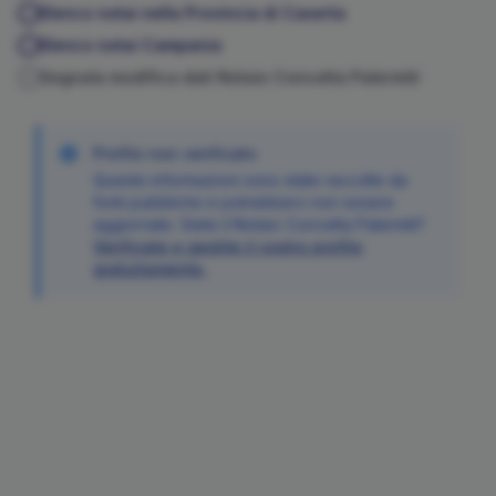
Elenco notai nella Provincia di
Caserta
Elenco notai
Campania
Segnala modifica dati Notaio
Concetta
Palermiti
Profilo non verificato
Queste informazioni sono state raccolte da
fonti pubbliche e potrebbero non essere
aggiornate. Siete il Notaio
Concetta
Palermiti
?
Verificate e gestite il vostro profilo
gratuitamente.