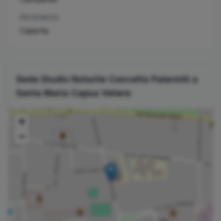
PROVINCIA
Caserta
Sede Studio Notarile
Concetta
Palermiti
a
Santa Maria Capua Vetere
+
−