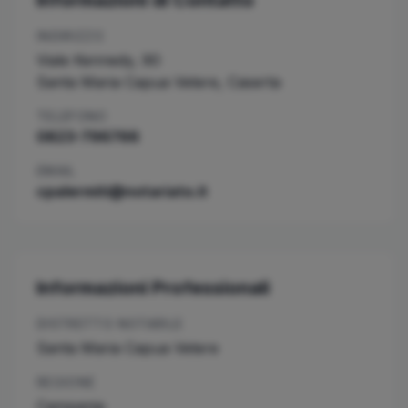
Informazioni di Contatto
INDIRIZZO
Viale Kennedy, 90
Santa Maria Capua Vetere
,
Caserta
TELEFONO
0823-796766
EMAIL
cpalermiti@notariato.it
Informazioni Professionali
DISTRETTO NOTARILE
Santa Maria Capua Vetere
REGIONE
Campania