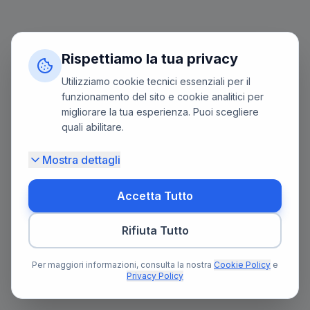
Rispettiamo la tua privacy
Utilizziamo cookie tecnici essenziali per il
funzionamento del sito e cookie analitici per
migliorare la tua esperienza. Puoi scegliere
quali abilitare.
Mostra dettagli
Accetta Tutto
Rifiuta Tutto
Per maggiori informazioni, consulta la nostra
Cookie Policy
e
Privacy Policy