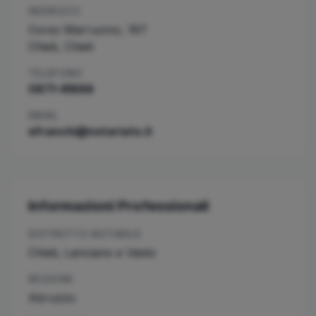
INDIRIZZO
Corso Marrucino, 167
Chieti
,
Chieti
TELEFONO
0871-41888
EMAIL
efranchi@notariato.it
Informazioni Professionali
DISTRETTO NOTARILE
Chieti, Lanciano e Vasto
REGIONE
Abruzzo