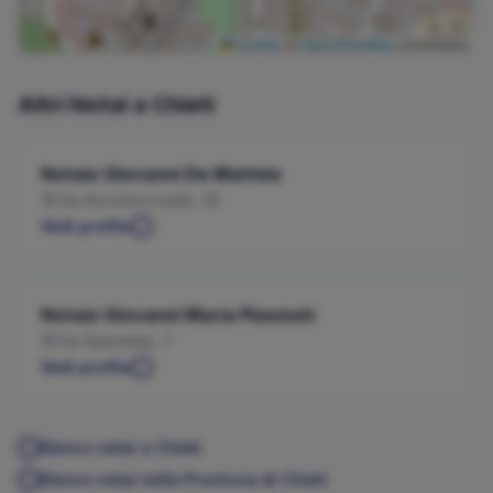
Leaflet
|
©
OpenStreetMap
contributors
Altri Notai a
Chieti
Notaio
Giovanni
De Matteis
Via Arcivescovado, 32
Vedi profilo
Notaio
Giovanni Maria
Plasmati
Via Spaventa, 7
Vedi profilo
Elenco notai a
Chieti
Elenco notai nella Provincia di
Chieti