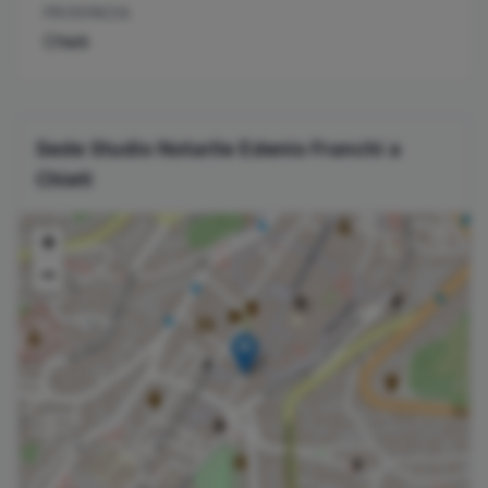
PROVINCIA
Chieti
Sede Studio Notarile
Edenio
Franchi
a
Chieti
+
−