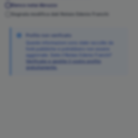
Elenco notai
Abruzzo
Segnala modifica dati Notaio
Edenio
Franchi
Profilo non verificato
Queste informazioni sono state raccolte da
fonti pubbliche e potrebbero non essere
aggiornate. Siete il Notaio
Edenio
Franchi
?
Verificate e gestite il vostro profilo
gratuitamente.