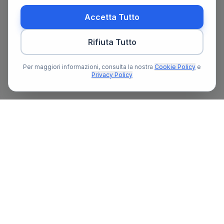
Accetta Tutto
Rifiuta Tutto
Per maggiori informazioni, consulta la nostra
Cookie Policy
e
Privacy Policy
Il primo portale notarile in Italia con un assistente AI gratuito
che ti guida nella ricerca del notaio e nella preparazione delle
pratiche notarili.