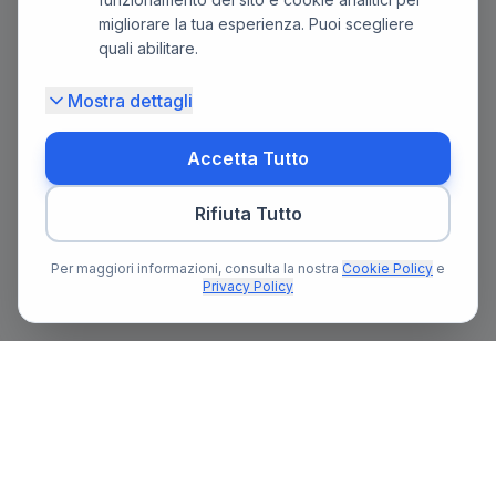
migliorare la tua esperienza. Puoi scegliere
quali abilitare.
Mostra dettagli
Accetta Tutto
Rifiuta Tutto
Per maggiori informazioni, consulta la nostra
Cookie Policy
e
Privacy Policy