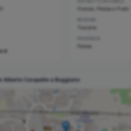
DISTRETTO NOTARILE
51
Firenze, Pistoia e Prato
REGIONE
Toscana
PROVINCIA
Pistoia
.it
le
Alberto
Carapelle
a
Buggiano