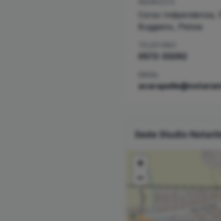
INDIRIZZO
Corso Indipendenza, 
Buggiano
,
Pistoia
TELEFONO
0572-33292
EMAIL
acarapelle@notariato
Sede Studio Notari
+
−