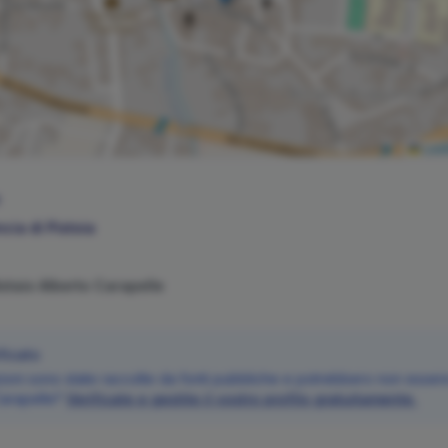
Leaf
ncia di
Pistoia
Notaio
Alberto
Carapelle
ficato
oni sono state raccolte da fonti pubbliche e potrebbero non essere 
arapelle
?
Verificate e gestite il vostro profilo gratuitamente.