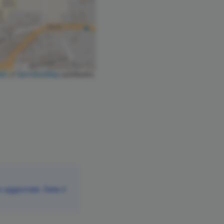
let
|
©
OpenStreetMap
contributors
aggiornate. Siete il