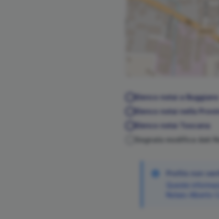
Elenco notai a
Buggiano
Elenco notai nella Provi
Elenco notai
Toscana
Segnala modifica dati 
Profilo non veri
Queste informazi
Notaio
Alberto
C