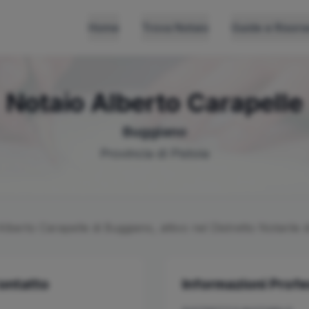
Home
Trova Notaio
Guide e Risors
Notaio
Alberto
Carapelle
Buggiano
Provincia di
Pistoia
Alberto
Carapelle
di
Buggiano
, attivo nel Distretto Notarile 
Contatto
Informazioni Profe