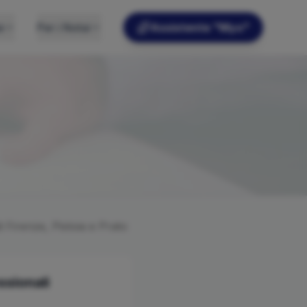
e
Per i Notai
Assistente "Myo"
di
Firenze, Pistoia e Prato
ssionali